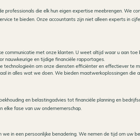
de professionals die elk hun eigen expertise meebrengen. We c
vice te bieden. Onze accountants zijn niet alleen experts in cijf
jke communicatie met onze klanten. U weet altijd waar u aan toe 
r nauwkeurige en tijdige financiële rapportages.
technologieën om onze diensten efficiënter en effectiever te m
al in alles wat we doen. We bieden maatwerkoplossingen die aans
khouding en belastingadvies tot financiële planning en bedrijfsadv
in elke fase van uw ondernemerschap.
 we in een persoonlijke benadering. We nemen de tijd om uw bed