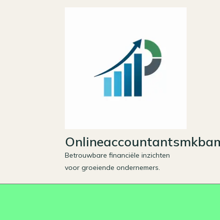
Skip
to
content
Onlineaccountantsmkbam
Betrouwbare financiële inzichten
voor groeiende ondernemers.