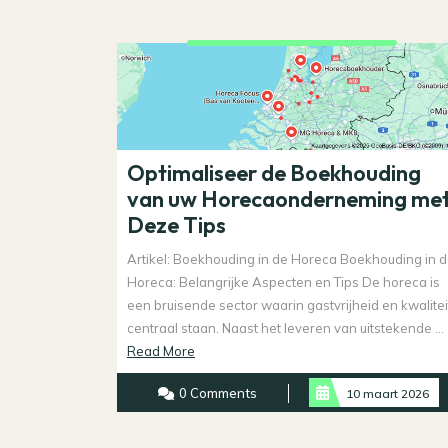
Optimaliseer de Boekhouding
van uw Horecaonderneming me
Deze Tips
Artikel: Boekhouding in de Horeca Boekhouding in 
Horeca: Belangrijke Aspecten en Tips De horeca is
een bruisende sector waarin gastvrijheid en kwalitei
centraal staan. Naast het leveren van uitstekende ...
Read
Read More
More
0 Comments
10 maart 2026