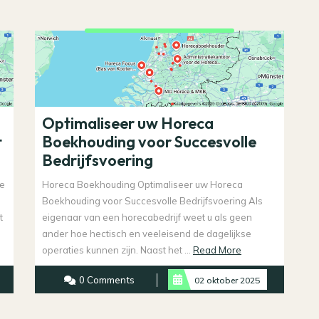
Optimaliseer uw Horeca
t
Boekhouding voor Succesvolle
Bedrijfsvoering
de
Horeca Boekhouding Optimaliseer uw Horeca
Boekhouding voor Succesvolle Bedrijfsvoering Als
t
eigenaar van een horecabedrijf weet u als geen
ander hoe hectisch en veeleisend de dagelijkse
Read
operaties kunnen zijn. Naast het ...
Read More
More
0 Comments
02 oktober 2025