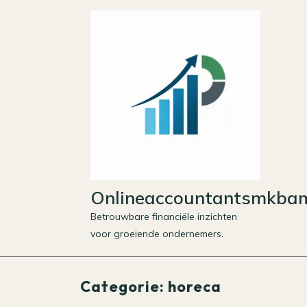
Skip
to
content
Onlineaccountantsmkbam
Betrouwbare financiële inzichten
voor groeiende ondernemers.
Categorie:
horeca