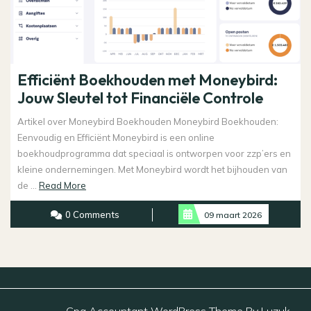
Efficiënt Boekhouden met Moneybird:
Jouw Sleutel tot Financiële Controle
Artikel over Moneybird Boekhouden Moneybird Boekhouden:
Eenvoudig en Efficiënt Moneybird is een online
boekhoudprogramma dat speciaal is ontworpen voor zzp’ers en
kleine ondernemingen. Met Moneybird wordt het bijhouden van
Read
de ...
Read More
More
0 Comments
09 maart 2026
Cpa Accountant WordPress Theme By Luzuk