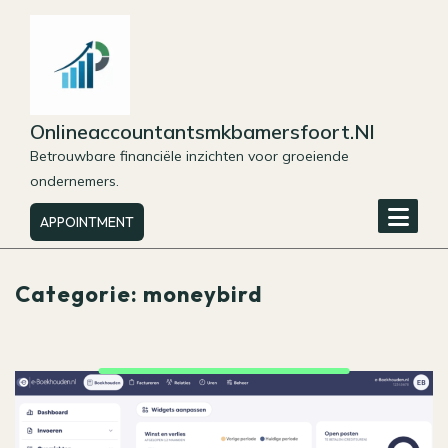
Skip
to
content
Onlineaccountantsmkbamersfoort.nl
Betrouwbare financiële inzichten voor groeiende
ondernemers.
APPOINTMENT
Categorie:
moneybird