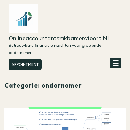
Skip
to
content
Onlineaccountantsmkbamersfoort.nl
Betrouwbare financiële inzichten voor groeiende
ondernemers.
APPOINTMENT
Categorie:
ondernemer