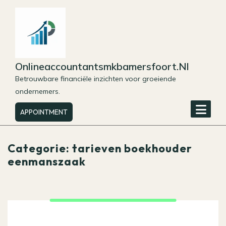
Skip
to
content
Onlineaccountantsmkbamersfoort.nl
Betrouwbare financiële inzichten voor groeiende
ondernemers.
APPOINTMENT
Categorie:
tarieven boekhouder
eenmanszaak