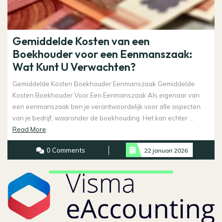
Gemiddelde Kosten van een
Boekhouder voor een Eenmanszaak:
Wat Kunt U Verwachten?
Gemiddelde Kosten Boekhouder Eenmanszaak Gemiddelde
Kosten Boekhouder Voor Een Eenmanszaak Als eigenaar van
een eenmanszaak ben je verantwoordelijk voor alle aspecten
van je bedrijf, waaronder de boekhouding. Het kan echter ...
Read
Read More
More
0 Comments
22 januari 2026