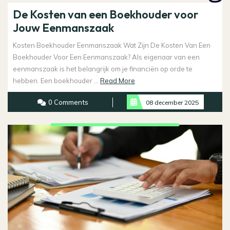
De Kosten van een Boekhouder voor
Jouw Eenmanszaak
Kosten Boekhouder Eenmanszaak Wat Zijn De Kosten Van Een
Boekhouder Voor Een Eenmanszaak? Als eigenaar van een
eenmanszaak is het belangrijk om je financiën op orde te
Read
hebben. Een boekhouder ...
Read More
More
0 Comments
08 december 2025