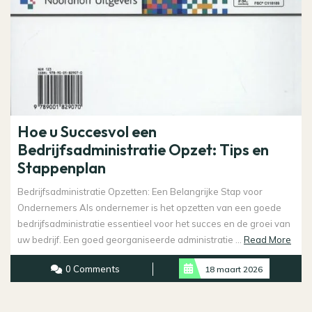
Hoe u Succesvol een
Bedrijfsadministratie Opzet: Tips en
Stappenplan
Bedrijfsadministratie Opzetten: Een Belangrijke Stap voor
Ondernemers Als ondernemer is het opzetten van een goede
bedrijfsadministratie essentieel voor het succes en de groei van
Rea
uw bedrijf. Een goed georganiseerde administratie ...
Read More
Mor
0 Comments
18 maart 2026