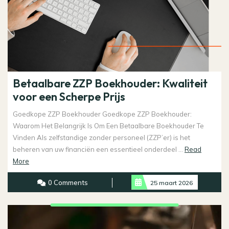
Betaalbare ZZP Boekhouder: Kwaliteit
voor een Scherpe Prijs
Goedkope ZZP Boekhouder Goedkope ZZP Boekhouder:
Waarom Het Belangrijk Is Om Een Betaalbare Boekhouder Te
Vinden Als zelfstandige zonder personeel (ZZP’er) is het
beheren van uw financiën een essentieel onderdeel ...
Read
Read
More
More
0 Comments
25 maart 2026