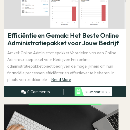
Efficiëntie en Gemak: Het Beste Online
Administratiepakket voor Jouw Bedrijf
Artikel: Online Administratiepakket Voordelen van een Online
Administratiepakket voor Bedrijven Een online
administratiepakket biedt bedrijven de mogelijkheid om hun
financiële processen efficiënter en effectiever te beheren. In
Read
plaats van traditionele ...
Read More
More
0 Comments
26 maart 2026