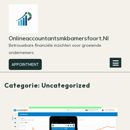
Skip
to
content
Onlineaccountantsmkbamersfoort.nl
Betrouwbare financiële inzichten voor groeiende
ondernemers.
APPOINTMENT
Categorie:
Uncategorized