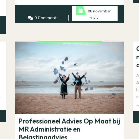
More
08 november
0 Comments
2025
A
A
b
..
o
..
Professioneel Advies Op Maat bij
MR Administratie en
Belastingadvies