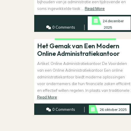
bijhouden van je administratie een tijdrovende en
Read
soms ingewikkelde taak ...
Read More
More
24 december
0 Comments
2025
Het Gemak van Een Modern
Online Administratiekantoor
Artikel: Online Administratiekantoor De Voordelen
van een Online Administratiekantoor Een online
administratiekantoor biedt moderne oplossingen
voor ondernemers die hun financiële zaken efficiënt
en effectief willen regelen. In plaats van traditionele .
Read
Read More
More
0 Comments
26 oktober 2025