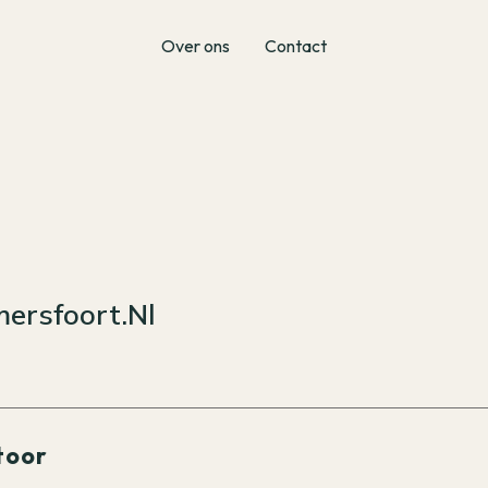
Over ons
Contact
ersfoort.nl
toor