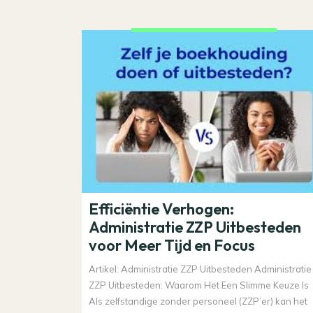
Efficiëntie Verhogen:
Administratie ZZP Uitbesteden
voor Meer Tijd en Focus
Artikel: Administratie ZZP Uitbesteden Administratie
ZZP Uitbesteden: Waarom Het Een Slimme Keuze Is
Als zelfstandige zonder personeel (ZZP’er) kan het