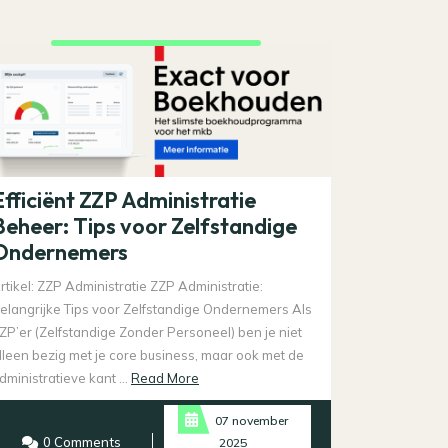
Efficiënt ZZP Administratie
Beheer: Tips voor Zelfstandige
Ondernemers
rtikel: ZZP Administratie ZZP Administratie:
elangrijke Tips voor Zelfstandige Ondernemers Als
ZP’er (Zelfstandige Zonder Personeel) ben je niet
lleen bezig met je core business, maar ook met de
Read
dministratieve kant ...
Read More
More
07 november
0 Comments
2025