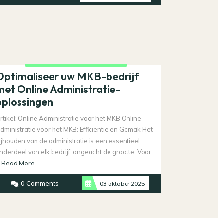
Optimaliseer uw MKB-bedrijf
met Online Administratie-
oplossingen
rtikel: Online Administratie voor het MKB Online
dministratie voor het MKB: Efficiëntie en Gemak Het
ijhouden van de administratie is een essentieel
nderdeel van elk bedrijf, ongeacht de grootte. Voor
Read
.
Read More
More
0 Comments
03 oktober 2025