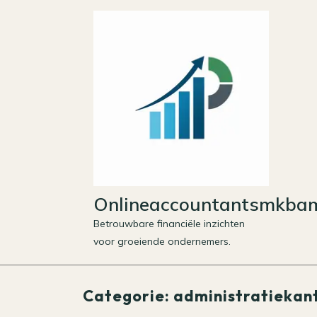
Skip
to
content
Onlineaccountantsmkbam
Betrouwbare financiële inzichten
voor groeiende ondernemers.
Categorie:
administratiekan