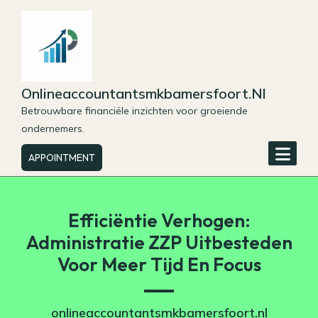
Skip
to
content
Onlineaccountantsmkbamersfoort.nl
Betrouwbare financiële inzichten voor groeiende
ondernemers.
APPOINTMENT
Efficiëntie Verhogen:
Administratie ZZP Uitbesteden
Voor Meer Tijd En Focus
onlineaccountantsmkbamersfoort.nl