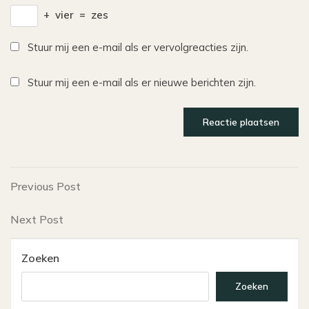
+
vier
=
zes
Stuur mij een e-mail als er vervolgreacties zijn.
Stuur mij een e-mail als er nieuwe berichten zijn.
Bericht
Previous
Previous Post
Post
navigatie
Next
Next Post
Post
Zoeken
Zoeken