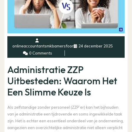
onlineaccountantsmkbamersfoort
24 december 2025
0 Comments
Administratie ZZP
Uitbesteden: Waarom Het
Een Slimme Keuze Is
Als zelfstandige zonder personeel (ZZP’er) kan het bijhouden
van je administratie een tijdrovende en soms ingewikkelde taak
zijn. Het is echter een essentieel onderdeel van je onderneming,
aangezien een overzichtelijke administratie niet alleen verplicht