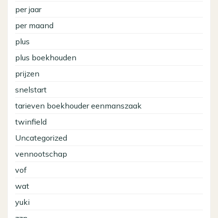
per jaar
per maand
plus
plus boekhouden
prijzen
snelstart
tarieven boekhouder eenmanszaak
twinfield
Uncategorized
vennootschap
vof
wat
yuki
zzp