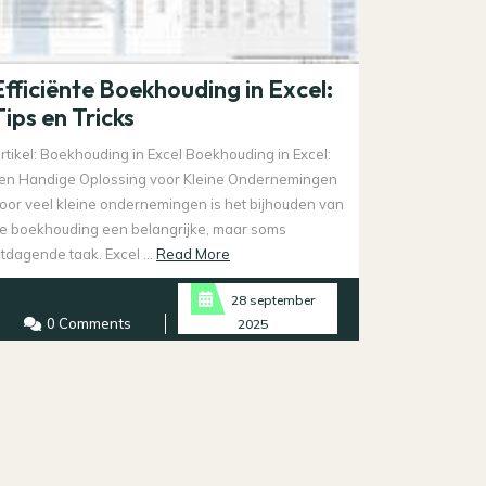
Efficiënte Boekhouding in Excel:
Tips en Tricks
rtikel: Boekhouding in Excel Boekhouding in Excel:
en Handige Oplossing voor Kleine Ondernemingen
oor veel kleine ondernemingen is het bijhouden van
e boekhouding een belangrijke, maar soms
Read
itdagende taak. Excel ...
Read More
More
28 september
0 Comments
2025