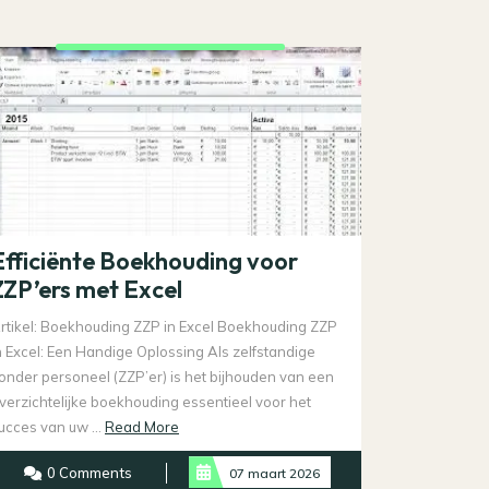
Efficiënte Boekhouding voor
ZZP’ers met Excel
rtikel: Boekhouding ZZP in Excel Boekhouding ZZP
n Excel: Een Handige Oplossing Als zelfstandige
onder personeel (ZZP’er) is het bijhouden van een
verzichtelijke boekhouding essentieel voor het
Read
ucces van uw ...
Read More
More
0 Comments
07 maart 2026