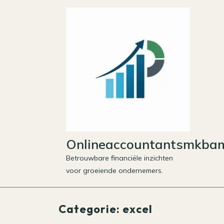
Skip
to
content
Onlineaccountantsmkbam
Betrouwbare financiële inzichten
voor groeiende ondernemers.
Categorie:
excel