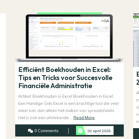
Efficiënt Boekhouden in Excel:
Tips en Tricks voor Succesvolle
Financiële Administratie
A
Artikel: Boekhouden in Excel Boekhouden in Excel:
i
Een Handige Gids Excel is een krachtige tool die veel
z
meer kan dan alleen het maken van spreadsheets.
o
Read
Het is ook een uitstekende ...
Read More
s
More
0 Comments
02 april 2026