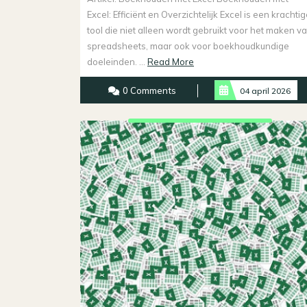
Excel: Efficiënt en Overzichtelijk Excel is een krachti
tool die niet alleen wordt gebruikt voor het maken v
spreadsheets, maar ook voor boekhoudkundige
Read
doeleinden. ...
Read More
More
0 Comments
04 april 2026