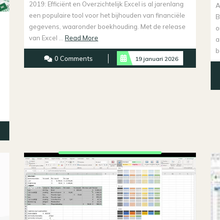
2019: Efficiënt en Overzichtelijk Excel is al jarenlang
A
een populaire tool voor het bijhouden van financiële
B
gegevens, waaronder boekhouding. Met de release
o
Read
van Excel ...
Read More
a
More
b
0 Comments
19 januari 2026
s