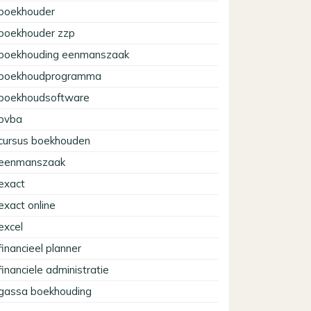
boekhouder
boekhouder zzp
boekhouding eenmanszaak
boekhoudprogramma
boekhoudsoftware
bvba
cursus boekhouden
eenmanszaak
exact
exact online
excel
financieel planner
financiele administratie
gassa boekhouding