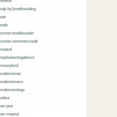
horeca
hulp bij boekhouding
jaar
knab
kosten boekhouder
kosten eenmanszaak
maand
mijnbelastingdienst
moneybird
ondernemer
ondernemers
ondernemings
online
per jaar
per maand