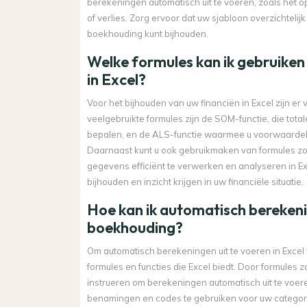
berekeningen automatisch uit te voeren, zoals het o
of verlies. Zorg ervoor dat uw sjabloon overzichtelijk
boekhouding kunt bijhouden.
Welke formules kan ik gebruiken 
in Excel?
Voor het bijhouden van uw financiën in Excel zijn er
veelgebruikte formules zijn de SOM-functie, die to
bepalen, en de ALS-functie waarmee u voorwaardeli
Daarnaast kunt u ook gebruikmaken van formules 
gegevens efficiënt te verwerken en analyseren in E
bijhouden en inzicht krijgen in uw financiële situatie.
Hoe kan ik automatisch berekenin
boekhouding?
Om automatisch berekeningen uit te voeren in Excel
formules en functies die Excel biedt. Door formules
instrueren om berekeningen automatisch uit te voer
benamingen en codes te gebruiken voor uw categor