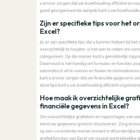
u ervoor zorgen dat uw boekhouding efficiënt en nauw
goed georganiseerde aanpak kunt u uw boekhoudkun
Zijn er specifieke tips voor het 
Excel?
Ja, er zijn specifieke tips die u kunnen helpen bij
overzichtelijk te houden, is het aan te raden om con
categorieën. Op die manier kunt u gemakkelijk rappo
Daarnaast is het handig om formules en functies 
automatisch uit te voeren en fouten te minimaliser
kunt u ervoor zorgen dat uw financiële gegevens veilig
deze tips kunt u uw boekhouding efficiënt organiseren 
Hoe maak ik overzichtelijke gra
financiële gegevens in Excel?
Om overzichtelijke grafieken en rapportages van uw 
eerst uw gegevens goed te structureren. Zorg ervoor
op een consistente manier invoert in afzonderlijke 
grafiekfuncties van Excel om visueel aantrekkelijke 