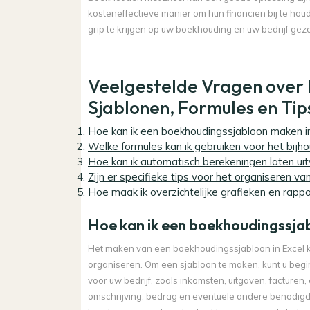
kosteneffectieve manier om hun financiën bij te houd
grip te krijgen op uw boekhouding en uw bedrijf gez
Veelgestelde Vragen over
Sjablonen, Formules en Tips
Hoe kan ik een boekhoudingssjabloon maken in
Welke formules kan ik gebruiken voor het bijho
Hoe kan ik automatisch berekeningen laten uit
Zijn er specifieke tips voor het organiseren va
Hoe maak ik overzichtelijke grafieken en rappo
Hoe kan ik een boekhoudingssja
Het maken van een boekhoudingssjabloon in Excel ka
organiseren. Om een sjabloon te maken, kunt u begin
voor uw bedrijf, zoals inkomsten, uitgaven, factur
omschrijving, bedrag en eventuele andere benodigde 