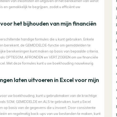
ptellen van inkomsten en uitgaven of het berekenen van winst
 is en gemakkelijk te begrijpen, zodat u efficiënt uw
voor het bijhouden van mijn financiën
 verschillende handige formules die u kunt gebruiken. Enkele
talen berekent, de GEMIDDELDE-functie om gemiddelden te
jke berekeningen kunt maken op basis van bepaalde criteria.
zoals OPTIESOM, AFRONDEN en VERT.ZOEKEN om uw financiële
xcel. Met deze formules kunt u uw boekhouding nauwkeurig
gen laten uitvoeren in Excel voor mijn
 voor uw boekhouding, kunt u gebruikmaken van de krachtige
 zoals SOM, GEMIDDELDE en ALS te gebruiken, kunt u Excel
en op basis van de gegevens die u invoert. Door consistente
ieën en regelmatig back-ups van uw bestanden te maken, kunt