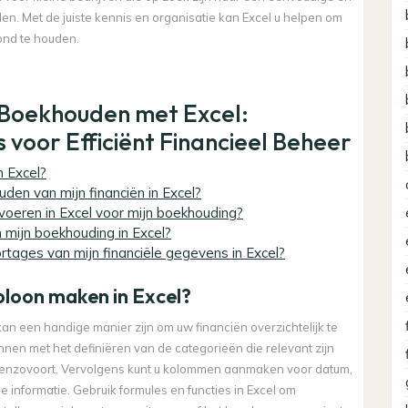
en. Met de juiste kennis en organisatie kan Excel u helpen om
ond te houden.
 Boekhouden met Excel:
 voor Efficiënt Financieel Beheer
 Excel?
uden van mijn financiën in Excel?
voeren in Excel voor mijn boekhouding?
n mijn boekhouding in Excel?
rtages van mijn financiële gegevens in Excel?
bloon maken in Excel?
n een handige manier zijn om uw financiën overzichtelijk te
nen met het definiëren van de categorieën die relevant zijn
en, enzovoort. Vervolgens kunt u kolommen aanmaken voor datum,
informatie. Gebruik formules en functies in Excel om