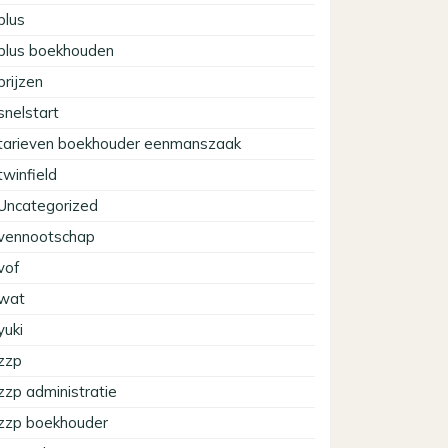
plus
plus boekhouden
prijzen
snelstart
tarieven boekhouder eenmanszaak
twinfield
Uncategorized
vennootschap
vof
wat
yuki
zzp
zzp administratie
zzp boekhouder