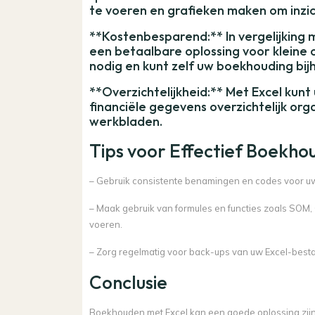
te voeren en grafieken maken om inzicht
**Kostenbesparend:** In vergelijking
een betaalbare oplossing voor kleine 
nodig en kunt zelf uw boekhouding bij
**Overzichtelijkheid:** Met Excel kun
financiële gegevens overzichtelijk org
werkbladen.
Tips voor Effectief Boekhou
– Gebruik consistente benamingen en codes voor u
– Maak gebruik van formules en functies zoals SOM
voeren.
– Zorg regelmatig voor back-ups van uw Excel-bes
Conclusie
Boekhouden met Excel kan een goede oplossing zijn 