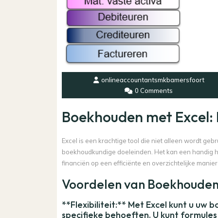
onlineaccountantsmkbamersfoort
0 Comments
Boekhouden met Excel: E
Excel is een krachtige tool die niet alleen wordt g
boekhoudkundige doeleinden. Het kan een handig hul
financiën op een efficiënte en overzichtelijke manie
Voordelen van Boekhouden
**Flexibiliteit:** Met Excel kunt u uw
specifieke behoeften. U kunt formule