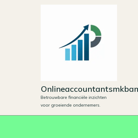
Skip
to
content
Onlineaccountantsmkbam
Betrouwbare financiële inzichten
voor groeiende ondernemers.