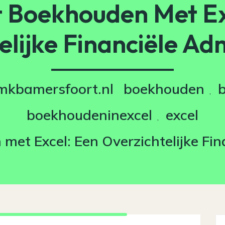
nt Boekhouden Met Ex
elijke Financiële Adm
mkbamersfoort.nl
boekhouden
b
,
boekhoudeninexcel
excel
,
 met Excel: Een Overzichtelijke Fin