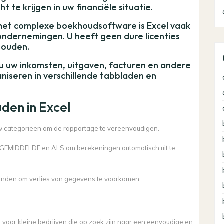
 te krijgen in uw financiële situatie.
 met complexe boekhoudsoftware is Excel vaak
ondernemingen. U heeft geen dure licenties
houden.
t u uw inkomsten, uitgaven, facturen en andere
aniseren in verschillende tabbladen en
den in Excel
w categorieën om de rapportage te vereenvoudigen.
, GEMIDDELDE en ALS om berekeningen automatisch uit te
tanden om verlies van gegevens te voorkomen.
voor kleine bedrijven die op zoek zijn naar een eenvoudige en