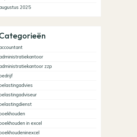
augustus 2025
Categorieën
accountant
administratiekantoor
administratiekantoor zzp
bedrijf
belastingadvies
belastingadviseur
belastingdienst
boekhouden
boekhouden in excel
boekhoudeninexcel