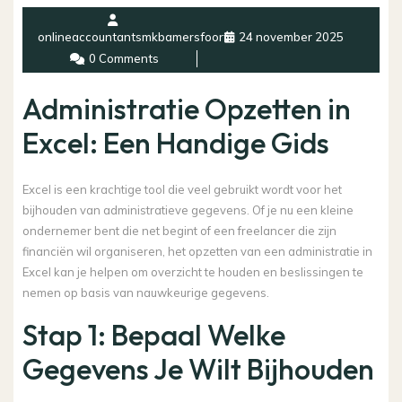
onlineaccountantsmkbamersfoort
24 november 2025
0 Comments
Administratie Opzetten in
Excel: Een Handige Gids
Excel is een krachtige tool die veel gebruikt wordt voor het
bijhouden van administratieve gegevens. Of je nu een kleine
ondernemer bent die net begint of een freelancer die zijn
financiën wil organiseren, het opzetten van een administratie in
Excel kan je helpen om overzicht te houden en beslissingen te
nemen op basis van nauwkeurige gegevens.
Stap 1: Bepaal Welke
Gegevens Je Wilt Bijhouden