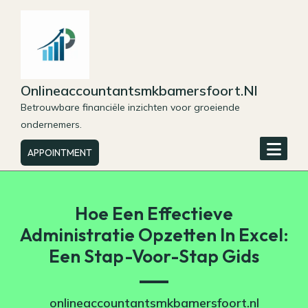
Skip
to
content
Onlineaccountantsmkbamersfoort.nl
Betrouwbare financiële inzichten voor groeiende
ondernemers.
APPOINTMENT
Hoe Een Effectieve
Administratie Opzetten In Excel:
Een Stap-Voor-Stap Gids
onlineaccountantsmkbamersfoort.nl