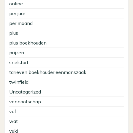
online
per jaar
per maand
plus
plus boekhouden
prijzen
snelstart
tarieven boekhouder eenmanszaak
twinfield
Uncategorized
vennootschap
vof
wat
yuki