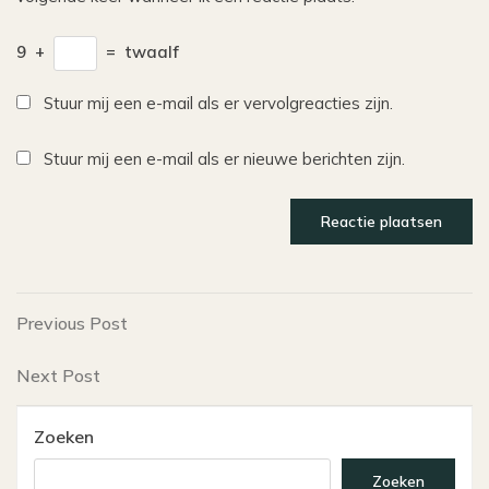
9
+
=
twaalf
Stuur mij een e-mail als er vervolgreacties zijn.
Stuur mij een e-mail als er nieuwe berichten zijn.
Bericht
Previous
Previous Post
Post
navigatie
Next
Next Post
Post
Zoeken
Zoeken