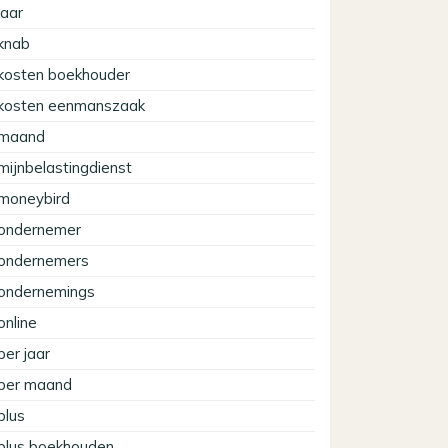
jaar
knab
kosten boekhouder
kosten eenmanszaak
maand
mijnbelastingdienst
moneybird
ondernemer
ondernemers
ondernemings
online
per jaar
per maand
plus
plus boekhouden