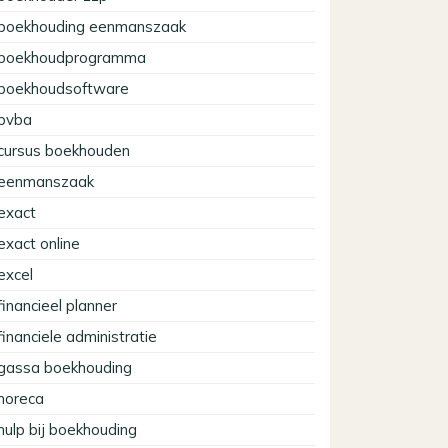
boekhouding eenmanszaak
boekhoudprogramma
boekhoudsoftware
bvba
cursus boekhouden
eenmanszaak
exact
exact online
excel
financieel planner
financiele administratie
gassa boekhouding
horeca
hulp bij boekhouding