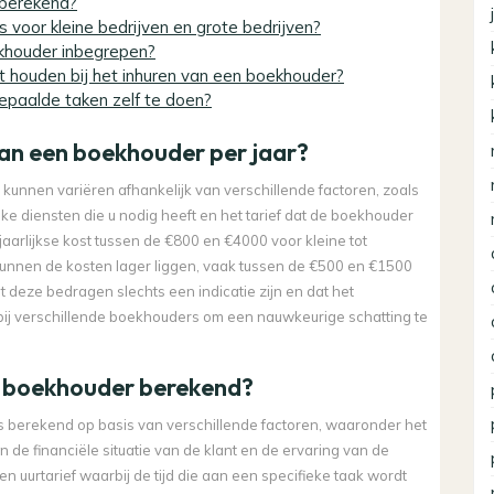
 berekend?
s voor kleine bedrijven en grote bedrijven?
ekhouder inbegrepen?
t houden bij het inhuren van een boekhouder?
epaalde taken zelf te doen?
van een boekhouder per jaar?
unnen variëren afhankelijk van verschillende factoren, zoals
eke diensten die u nodig heeft en het tarief dat de boekhouder
aarlijkse kost tussen de €800 en €4000 voor kleine tot
 kunnen de kosten lager liggen, vaak tussen de €500 en €1500
t deze bedragen slechts een indicatie zijn en dat het
 bij verschillende boekhouders om een nauwkeurige schatting te
n boekhouder berekend?
berekend op basis van verschillende factoren, waaronder het
n de financiële situatie van de klant en de ervaring van de
uurtarief waarbij de tijd die aan een specifieke taak wordt