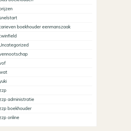
prijzen
snelstart
tarieven boekhouder eenmanszaak
twinfield
Uncategorized
vennootschap
vof
wat
yuki
zzp
zzp administratie
zzp boekhouder
zzp online