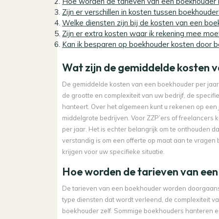
Hoe worden de tarieven van een boekhouder
Zijn er verschillen in kosten tussen boekhouder
Welke diensten zijn bij de kosten van een bo
Zijn er extra kosten waar ik rekening mee moe
Kan ik besparen op boekhouder kosten door b
Wat zijn de gemiddelde kosten 
De gemiddelde kosten van een boekhouder per jaar k
de grootte en complexiteit van uw bedrijf, de specifi
hanteert. Over het algemeen kunt u rekenen op een j
middelgrote bedrijven. Voor ZZP’ers of freelancers
per jaar. Het is echter belangrijk om te onthouden da
verstandig is om een offerte op maat aan te vragen
krijgen voor uw specifieke situatie.
Hoe worden de tarieven van ee
De tarieven van een boekhouder worden doorgaans 
type diensten dat wordt verleend, de complexiteit va
boekhouder zelf. Sommige boekhouders hanteren een 