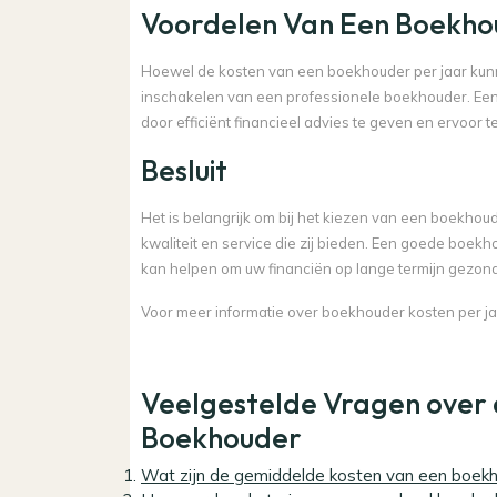
Voordelen Van Een Boekho
Hoewel de kosten van een boekhouder per jaar kunn
inschakelen van een professionele boekhouder. Een
door efficiënt financieel advies te geven en ervoor t
Besluit
Het is belangrijk om bij het kiezen van een boekhoud
kwaliteit en service die zij bieden. Een goede boekh
kan helpen om uw financiën op lange termijn gezon
Voor meer informatie over boekhouder kosten per ja
Veelgestelde Vragen over d
Boekhouder
Wat zijn de gemiddelde kosten van een boekh