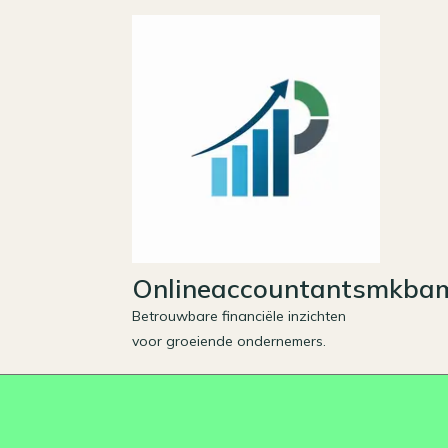
Skip
to
content
Onlineaccountantsmkbam
Betrouwbare financiële inzichten
voor groeiende ondernemers.