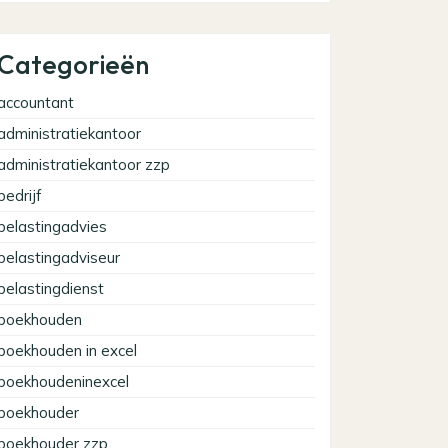
Categorieën
accountant
administratiekantoor
administratiekantoor zzp
bedrijf
belastingadvies
belastingadviseur
belastingdienst
boekhouden
boekhouden in excel
boekhoudeninexcel
boekhouder
boekhouder zzp