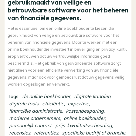
gebruikmaakt van veilige en
betrouwbare software voor het beheren
van financiële gegevens.
Het is essentieel om een online boekhouder te kiezen die
gebruikmaakt van veilige en betrouwbare software voor het
beheren van financiële gegevens. Door te werken met een
online boekhouder die investeert in beveiliging en privacy, kunt u
erop vertrouwen dat uw vertrouwelijke informatie goed
beschermd is. Het gebruik van geavanceerde software zorgt
niet alleen voor een efficiënte verwerking van uw financiële
gegevens, maar ook voor gemoedsrust dat uw gegevens veilig
worden opgeslagen en verwerkt.
Tags:
de online boekhouder
,
digitale kanalen
,
digitale tools
,
efficiëntie
,
expertise
,
financiële administratie
,
kostenbesparing
,
moderne ondernemers
,
online boekhouder
,
persoonlijk contact
,
prijs-kwaliteitverhouding
,
recensies
,
referenties
,
specifieke bedrijf of branche
,