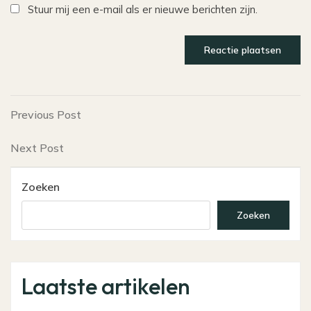
Stuur mij een e-mail als er nieuwe berichten zijn.
Bericht
Previous
Previous Post
Post
navigatie
Next
Next Post
Post
Zoeken
Zoeken
Laatste artikelen