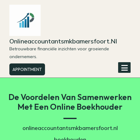
Skip
to
content
Onlineaccountantsmkbamersfoort.nl
Betrouwbare financiële inzichten voor groeiende
ondernemers.
APPOINTMENT
De Voordelen Van Samenwerken
Met Een Online Boekhouder
onlineaccountantsmkbamersfoort.nl
boekhouden