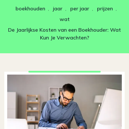
boekhouden
jaar
per jaar
prijzen
,
,
,
,
wat
De Jaarlijkse Kosten van een Boekhouder: Wat
Kun Je Verwachten?