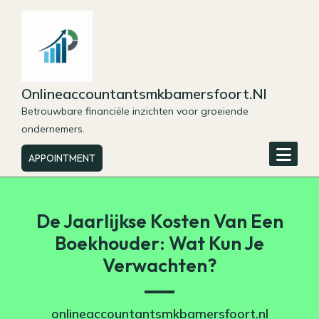
Skip
to
content
Onlineaccountantsmkbamersfoort.nl
Betrouwbare financiële inzichten voor groeiende
ondernemers.
APPOINTMENT
De Jaarlijkse Kosten Van Een
Boekhouder: Wat Kun Je
Verwachten?
onlineaccountantsmkbamersfoort.nl