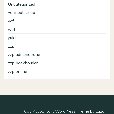
Uncategorized
vennootschap
vof
wat
yuki
zzp
zzp administratie
zzp boekhouder
zzp online
Cpa Accountant WordPress Theme By Luzuk