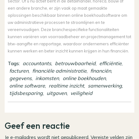
sector. Of u nu actief bent in de detailhandel, horeca, bouw of
een andere branche, er zijn vaak op maat gemaakte
oplossingen beschikbaar binnen online boekhoudsoftware om
uw administratieve processen te stroomlijnen en te
vereenvoudigen. Deze branchespecifieke functionaliteiten
kunnen variëren van voorraadbeheer en projectmanagement tot
btw-aangifte en rapportage, waardoor ondernemers efficiënter
kunnen werken en beter inzicht kunnen krijgen in hun financiën.
Tags:
accountants
,
betrouwbaarheid
,
efficiëntie
,
facturen
,
financiële administratie
,
financiën
,
gegevens
,
inkomsten
,
online boekhouden
,
online software
,
realtime inzicht
,
samenwerking
,
tijdsbesparing
,
uitgaven
,
veiligheid
Geef een reactie
Je e-mailadres wordt niet gepubliceerd.
Vereiste velden zijn