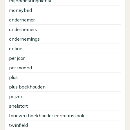
mijnbelastingdienst
moneybird
ondernemer
ondernemers
ondernemings
online
per jaar
per maand
plus
plus boekhouden
prijzen
snelstart
tarieven boekhouder eenmanszaak
twinfield