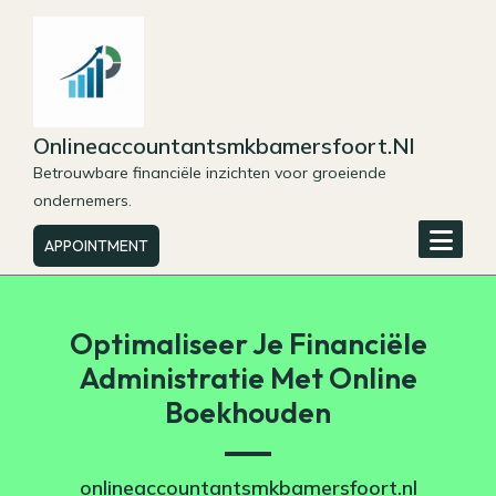
Skip
to
content
Onlineaccountantsmkbamersfoort.nl
Betrouwbare financiële inzichten voor groeiende
ondernemers.
APPOINTMENT
Optimaliseer Je Financiële
Administratie Met Online
Boekhouden
onlineaccountantsmkbamersfoort.nl