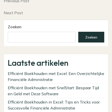
Bericht
Previous
Previous Post
Post
navigatie
Next
Next Post
Post
Zoeken
Zoeken
Laatste artikelen
Efficiënt Boekhouden met Excel: Een Overzichtelijke
Financiële Administratie
Efficiënt Boekhouden met SnelStart: Bespaar Tijd
en Geld met Deze Software
Efficiënt Boekhouden in Excel: Tips en Tricks voor
Succesvolle Financiële Administratie