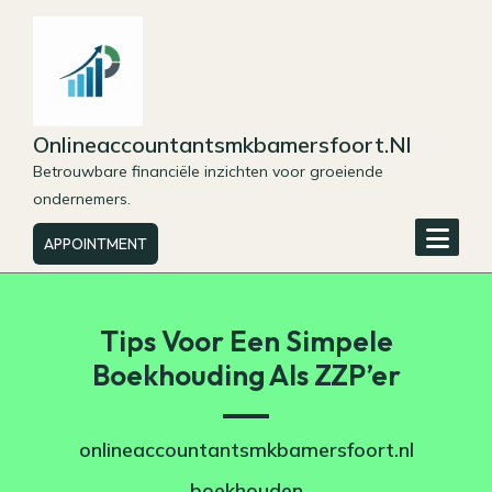
Skip
to
content
Onlineaccountantsmkbamersfoort.nl
Betrouwbare financiële inzichten voor groeiende
ondernemers.
APPOINTMENT
Tips Voor Een Simpele
Boekhouding Als ZZP’er
onlineaccountantsmkbamersfoort.nl
boekhouden