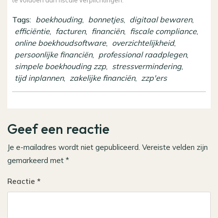
te voldoen aan fiscale verplichtingen.
Tags:
boekhouding
,
bonnetjes
,
digitaal bewaren
,
efficiëntie
,
facturen
,
financiën
,
fiscale compliance
,
online boekhoudsoftware
,
overzichtelijkheid
,
persoonlijke financiën
,
professional raadplegen
,
simpele boekhouding zzp
,
stressvermindering
,
tijd inplannen
,
zakelijke financiën
,
zzp'ers
Geef een reactie
Je e-mailadres wordt niet gepubliceerd.
Vereiste velden zijn
gemarkeerd met
*
Reactie
*