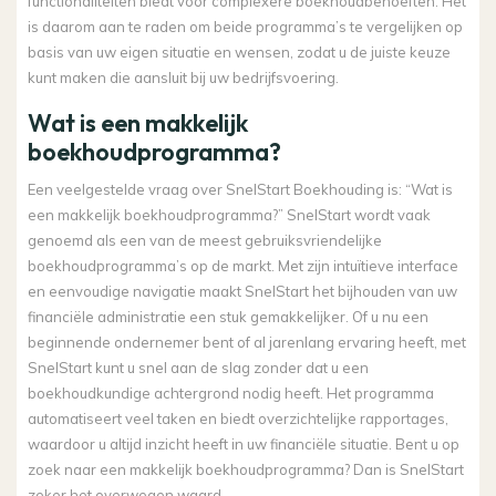
functionaliteiten biedt voor complexere boekhoudbehoeften. Het
is daarom aan te raden om beide programma’s te vergelijken op
basis van uw eigen situatie en wensen, zodat u de juiste keuze
kunt maken die aansluit bij uw bedrijfsvoering.
Wat is een makkelijk
boekhoudprogramma?
Een veelgestelde vraag over SnelStart Boekhouding is: “Wat is
een makkelijk boekhoudprogramma?” SnelStart wordt vaak
genoemd als een van de meest gebruiksvriendelijke
boekhoudprogramma’s op de markt. Met zijn intuïtieve interface
en eenvoudige navigatie maakt SnelStart het bijhouden van uw
financiële administratie een stuk gemakkelijker. Of u nu een
beginnende ondernemer bent of al jarenlang ervaring heeft, met
SnelStart kunt u snel aan de slag zonder dat u een
boekhoudkundige achtergrond nodig heeft. Het programma
automatiseert veel taken en biedt overzichtelijke rapportages,
waardoor u altijd inzicht heeft in uw financiële situatie. Bent u op
zoek naar een makkelijk boekhoudprogramma? Dan is SnelStart
zeker het overwegen waard.