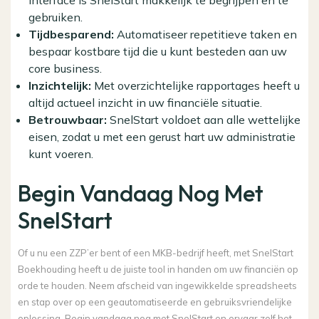
gebruiken.
Tijdbesparend:
Automatiseer repetitieve taken en
bespaar kostbare tijd die u kunt besteden aan uw
core business.
Inzichtelijk:
Met overzichtelijke rapportages heeft u
altijd actueel inzicht in uw financiële situatie.
Betrouwbaar:
SnelStart voldoet aan alle wettelijke
eisen, zodat u met een gerust hart uw administratie
kunt voeren.
Begin Vandaag Nog Met
SnelStart
Of u nu een ZZP’er bent of een MKB-bedrijf heeft, met SnelStart
Boekhouding heeft u de juiste tool in handen om uw financiën op
orde te houden. Neem afscheid van ingewikkelde spreadsheets
en stap over op een geautomatiseerde en gebruiksvriendelijke
oplossing. Begin vandaag nog met SnelStart en ervaar zelf het