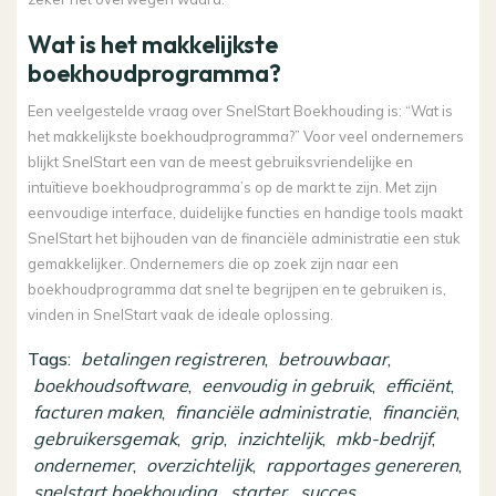
Wat is het makkelijkste
boekhoudprogramma?
Een veelgestelde vraag over SnelStart Boekhouding is: “Wat is
het makkelijkste boekhoudprogramma?” Voor veel ondernemers
blijkt SnelStart een van de meest gebruiksvriendelijke en
intuïtieve boekhoudprogramma’s op de markt te zijn. Met zijn
eenvoudige interface, duidelijke functies en handige tools maakt
SnelStart het bijhouden van de financiële administratie een stuk
gemakkelijker. Ondernemers die op zoek zijn naar een
boekhoudprogramma dat snel te begrijpen en te gebruiken is,
vinden in SnelStart vaak de ideale oplossing.
Tags:
betalingen registreren
,
betrouwbaar
,
boekhoudsoftware
,
eenvoudig in gebruik
,
efficiënt
,
facturen maken
,
financiële administratie
,
financiën
,
gebruikersgemak
,
grip
,
inzichtelijk
,
mkb-bedrijf
,
ondernemer
,
overzichtelijk
,
rapportages genereren
,
snelstart boekhouding
,
starter
,
succes
,