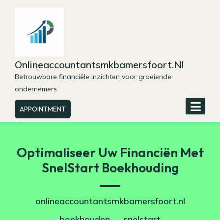
Skip
to
content
Onlineaccountantsmkbamersfoort.nl
Betrouwbare financiële inzichten voor groeiende
ondernemers.
APPOINTMENT
Optimaliseer Uw Financiën Met
SnelStart Boekhouding
onlineaccountantsmkbamersfoort.nl
boekhouden
snelstart
,