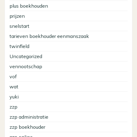
plus boekhouden
prijzen
snelstart
tarieven boekhouder eenmanszaak
twinfield
Uncategorized
vennootschap
vof
wat
yuki
zzp
zzp administratie
zzp boekhouder
zzp online