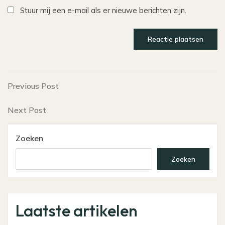
Stuur mij een e-mail als er nieuwe berichten zijn.
Bericht
Previous
Previous Post
Post
navigatie
Next
Next Post
Post
Zoeken
Zoeken
Laatste artikelen