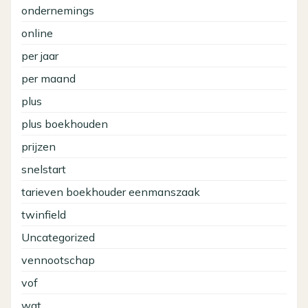
ondernemings
online
per jaar
per maand
plus
plus boekhouden
prijzen
snelstart
tarieven boekhouder eenmanszaak
twinfield
Uncategorized
vennootschap
vof
wat