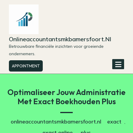
Skip
to
content
Onlineaccountantsmkbamersfoort.nl
Betrouwbare financiële inzichten voor groeiende
ondernemers.
APPOINTMENT
Optimaliseer Jouw Administratie
Met Exact Boekhouden Plus
onlineaccountantsmkbamersfoort.nl
exact
,
exact online
plus
,