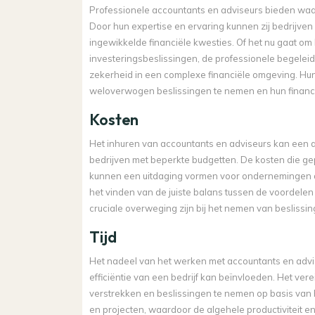
Professionele accountants en adviseurs bieden waar
Door hun expertise en ervaring kunnen zij bedrijven
ingewikkelde financiële kwesties. Of het nu gaat om 
investeringsbeslissingen, de professionele begelei
zekerheid in een complexe financiële omgeving. Hun 
weloverwogen beslissingen te nemen en hun financië
Kosten
Het inhuren van accountants en adviseurs kan een aan
bedrijven met beperkte budgetten. De kosten die g
kunnen een uitdaging vormen voor ondernemingen di
het vinden van de juiste balans tussen de voordelen
cruciale overweging zijn bij het nemen van beslissi
Tijd
Het nadeel van het werken met accountants en advise
efficiëntie van een bedrijf kan beïnvloeden. Het ver
verstrekken en beslissingen te nemen op basis van h
en projecten, waardoor de algehele productiviteit en