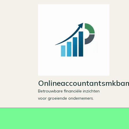
Skip
to
content
Onlineaccountantsmkbam
Betrouwbare financiële inzichten
voor groeiende ondernemers.