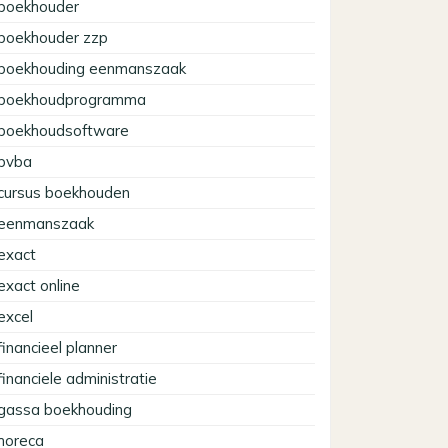
boekhouder
boekhouder zzp
boekhouding eenmanszaak
boekhoudprogramma
boekhoudsoftware
bvba
cursus boekhouden
eenmanszaak
exact
exact online
excel
financieel planner
financiele administratie
gassa boekhouding
horeca