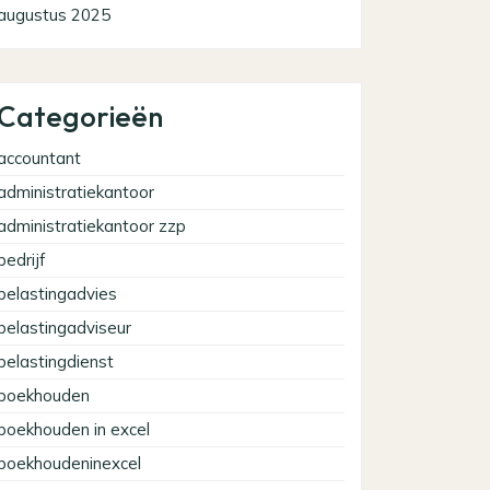
augustus 2025
Categorieën
accountant
administratiekantoor
administratiekantoor zzp
bedrijf
belastingadvies
belastingadviseur
belastingdienst
boekhouden
boekhouden in excel
boekhoudeninexcel