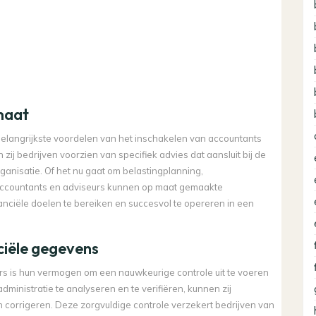
maat
belangrijkste voordelen van het inschakelen van accountants
zij bedrijven voorzien van specifiek advies dat aansluit bij de
rganisatie. Of het nu gaat om belastingplanning,
, accountants en adviseurs kunnen op maat gemaakte
anciële doelen te bereiken en succesvol te opereren in een
ciële gegevens
rs is hun vermogen om een nauwkeurige controle uit te voeren
dministratie te analyseren en te verifiëren, kunnen zij
corrigeren. Deze zorgvuldige controle verzekert bedrijven van