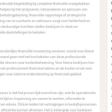
devolle begeleiding bij complexe financiële vraagstukken.
 helpen bij het analyseren, interpreteren en oplossen van
belastingplanning, financiële rapportage of strategische
ding van accountants en adviseurs zorgt voor helderheid en
deskundige inzichten stellen bedrijven in staat om
le doelstellingen te behalen.
zienlijke financiële investering vereisen, vooral voor kleine
epaard gaan met het inschakelen van deze professionals
e streven naar kostenbeheersing. Voor kleine bedrijven kan
 van professioneel financieel advies en de kosten ervan een
ngen over externe ondersteuning op financieel gebied.
urs is dat het proces tijdrovend kan zijn, wat de operationele
eist tijd en inspanning om samen te werken, informatie te
un advies. Dit kan leiden tot vertragingen in bedrijfsprocessen
 efficiëntie kunnen afnemen. Het is belangrijk voor bedrijven