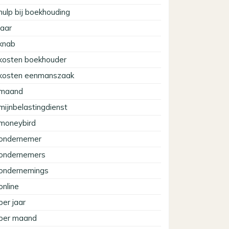
hulp bij boekhouding
jaar
knab
kosten boekhouder
kosten eenmanszaak
maand
mijnbelastingdienst
moneybird
ondernemer
ondernemers
ondernemings
online
per jaar
per maand