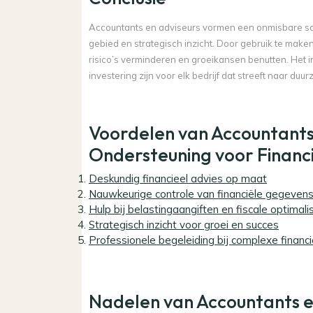
Accountants en adviseurs vormen een onmisbare scha
gebied en strategisch inzicht. Door gebruik te make
risico’s verminderen en groeikansen benutten. Het
investering zijn voor elk bedrijf dat streeft naar duu
Voordelen van Accountants
Ondersteuning voor Financ
Deskundig financieel advies op maat
Nauwkeurige controle van financiële gegeven
Hulp bij belastingaangiften en fiscale optimali
Strategisch inzicht voor groei en succes
Professionele begeleiding bij complexe financ
Nadelen van Accountants en