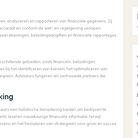
ren, analyseren en rapporteren van financiële gegevens. Zij
ccuraat en conform de wet- en regelgeving verlopen.
jaarrekeningen, belastingaangiften en financiële rapportages.
rschillende gebieden, zoals financiën, belastingen,
s bij het identificeren van kansen, het optimaliseren van
tegieën. Adviseurs fungeren als vertrouwde partners die
king
urs een holistische benadering bieden om bedrijven te
ts leveren nauwkeurige financiële informatie, terwijl
evens en het formuleren van strategieën voor groei en succes.