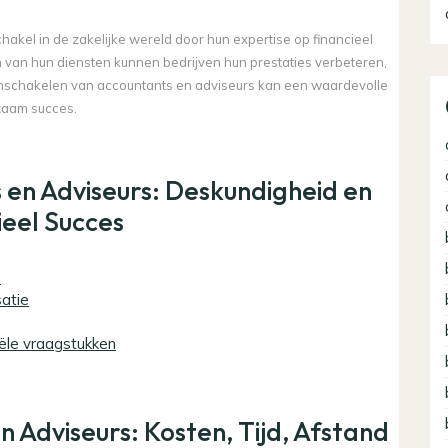
kel in de zakelijke wereld door hun expertise op financieel
n van hun diensten kunnen bedrijven hun prestaties verbeteren,
 inschakelen van accountants en adviseurs kan een waardevolle
rzaam succes.
 en Adviseurs: Deskundigheid en
ieel Succes
s
satie
iële vraagstukken
 Adviseurs: Kosten, Tijd, Afstand