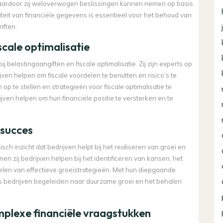
waardoor zij weloverwogen beslissingen kunnen nemen op basis
iteit van financiële gegevens is essentieel voor het behoud van
iften.
scale optimalisatie
belastingaangiften en fiscale optimalisatie. Zij zijn experts op
en helpen om fiscale voordelen te benutten en risico’s te
p te stellen en strategieën voor fiscale optimalisatie te
ven helpen om hun financiële positie te versterken en te
 succes
h inzicht dat bedrijven helpt bij het realiseren van groei en
en zij bedrijven helpen bij het identificeren van kansen, het
elen van effectieve groeistrategieën. Met hun diepgaande
s bedrijven begeleiden naar duurzame groei en het behalen
omplexe financiële vraagstukken