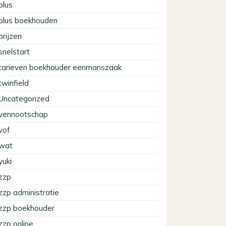
plus
plus boekhouden
prijzen
snelstart
tarieven boekhouder eenmanszaak
twinfield
Uncategorized
vennootschap
vof
wat
yuki
zzp
zzp administratie
zzp boekhouder
zzp online