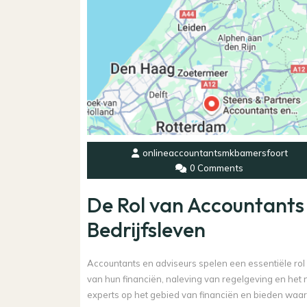
onlineaccountantsmkbamersfoort
0 Comments
De Rol van Accountants 
Bedrijfsleven
Accountants en adviseurs spelen een essentiële rol i
van hun financiën, naleving van regelgeving en het 
experts op het gebied van financiën en bieden waa