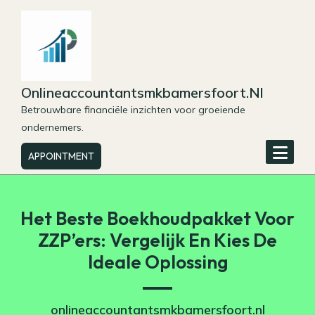
Skip
to
content
Onlineaccountantsmkbamersfoort.nl
Betrouwbare financiële inzichten voor groeiende
ondernemers.
APPOINTMENT
Het Beste Boekhoudpakket Voor
ZZP’ers: Vergelijk En Kies De
Ideale Oplossing
onlineaccountantsmkbamersfoort.nl