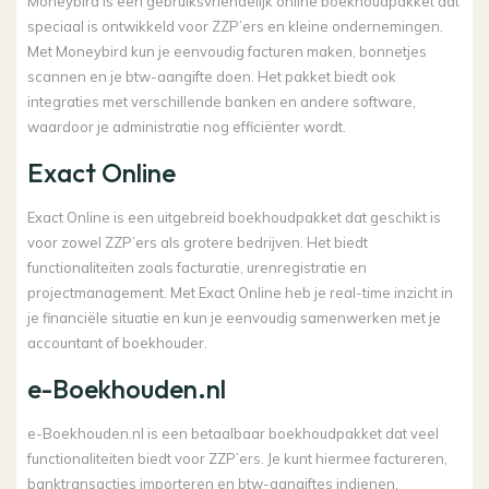
Moneybird is een gebruiksvriendelijk online boekhoudpakket dat
speciaal is ontwikkeld voor ZZP’ers en kleine ondernemingen.
Met Moneybird kun je eenvoudig facturen maken, bonnetjes
scannen en je btw-aangifte doen. Het pakket biedt ook
integraties met verschillende banken en andere software,
waardoor je administratie nog efficiënter wordt.
Exact Online
Exact Online is een uitgebreid boekhoudpakket dat geschikt is
voor zowel ZZP’ers als grotere bedrijven. Het biedt
functionaliteiten zoals facturatie, urenregistratie en
projectmanagement. Met Exact Online heb je real-time inzicht in
je financiële situatie en kun je eenvoudig samenwerken met je
accountant of boekhouder.
e-Boekhouden.nl
e-Boekhouden.nl is een betaalbaar boekhoudpakket dat veel
functionaliteiten biedt voor ZZP’ers. Je kunt hiermee factureren,
banktransacties importeren en btw-aangiftes indienen.