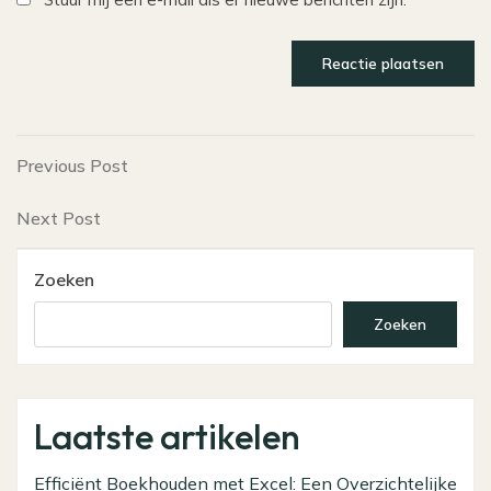
Bericht
Previous
Previous Post
Post
navigatie
Next
Next Post
Post
Zoeken
Zoeken
Laatste artikelen
Efficiënt Boekhouden met Excel: Een Overzichtelijke