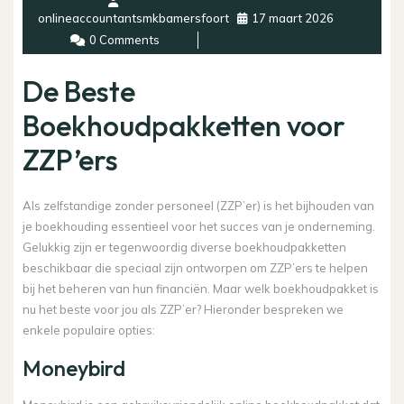
onlineaccountantsmkbamersfoort
17 maart 2026
0 Comments
De Beste
Boekhoudpakketten voor
ZZP’ers
Als zelfstandige zonder personeel (ZZP’er) is het bijhouden van
je boekhouding essentieel voor het succes van je onderneming.
Gelukkig zijn er tegenwoordig diverse boekhoudpakketten
beschikbaar die speciaal zijn ontworpen om ZZP’ers te helpen
bij het beheren van hun financiën. Maar welk boekhoudpakket is
nu het beste voor jou als ZZP’er? Hieronder bespreken we
enkele populaire opties:
Moneybird