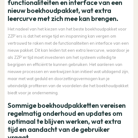
functionaliteiten en interface van een
nieuw boekhoudpakket, wat extra
leercurve met zich mee kan brengen.
Het nadeel van het kiezen van het beste boekhoudpakket voor
ZZP’ers is dat het enige tijd en inspanning kan vergen om
vertrouwd te raken met de functionaliteiten en interface van een
nieuw pakket. Dit kan leiden tot een extra leercurve, waardoor je
als ZZP’er tijd moet investeren om het systeem volledig te
begrijpen en efficiënt te kunnen gebruiken. Het aanleren van
nieuwe processen en werkwijzen kan initieel wat uitdagend zijn,
maar met wat geduld en doorzettingsvermogen kun je
uiteindelijk profiteren van de voordelen die het boekhoudpakket
biedt voor je onderneming.
Sommige boekhoudpakketten vereisen
regelmatig onderhoud en updates om
optimaal te blijven werken, wat extra
tijd en aandacht van de gebruiker
vraagt.