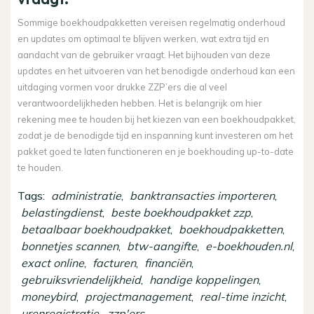
Sommige boekhoudpakketten vereisen regelmatig onderhoud
en updates om optimaal te blijven werken, wat extra tijd en
aandacht van de gebruiker vraagt. Het bijhouden van deze
updates en het uitvoeren van het benodigde onderhoud kan een
uitdaging vormen voor drukke ZZP’ers die al veel
verantwoordelijkheden hebben. Het is belangrijk om hier
rekening mee te houden bij het kiezen van een boekhoudpakket,
zodat je de benodigde tijd en inspanning kunt investeren om het
pakket goed te laten functioneren en je boekhouding up-to-date
te houden.
Tags:
administratie
,
banktransacties importeren
,
belastingdienst
,
beste boekhoudpakket zzp
,
betaalbaar boekhoudpakket
,
boekhoudpakketten
,
bonnetjes scannen
,
btw-aangifte
,
e-boekhouden.nl
,
exact online
,
facturen
,
financiën
,
gebruiksvriendelijkheid
,
handige koppelingen
,
moneybird
,
projectmanagement
,
real-time inzicht
,
urenregistratie
,
zzp'ers