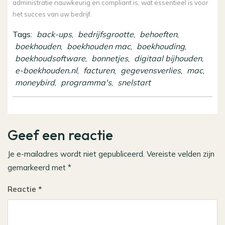
administratie nauwkeurig en compliant is, wat essentieel is voor
het succes van uw bedrijf.
Tags:
back-ups
,
bedrijfsgrootte
,
behoeften
,
boekhouden
,
boekhouden mac
,
boekhouding
,
boekhoudsoftware
,
bonnetjes
,
digitaal bijhouden
,
e-boekhouden.nl
,
facturen
,
gegevensverlies
,
mac
,
moneybird
,
programma's
,
snelstart
Geef een reactie
Je e-mailadres wordt niet gepubliceerd.
Vereiste velden zijn
gemarkeerd met
*
Reactie
*