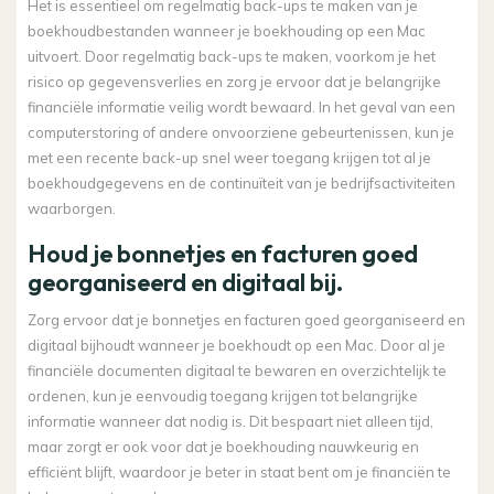
Het is essentieel om regelmatig back-ups te maken van je
boekhoudbestanden wanneer je boekhouding op een Mac
uitvoert. Door regelmatig back-ups te maken, voorkom je het
risico op gegevensverlies en zorg je ervoor dat je belangrijke
financiële informatie veilig wordt bewaard. In het geval van een
computerstoring of andere onvoorziene gebeurtenissen, kun je
met een recente back-up snel weer toegang krijgen tot al je
boekhoudgegevens en de continuïteit van je bedrijfsactiviteiten
waarborgen.
Houd je bonnetjes en facturen goed
georganiseerd en digitaal bij.
Zorg ervoor dat je bonnetjes en facturen goed georganiseerd en
digitaal bijhoudt wanneer je boekhoudt op een Mac. Door al je
financiële documenten digitaal te bewaren en overzichtelijk te
ordenen, kun je eenvoudig toegang krijgen tot belangrijke
informatie wanneer dat nodig is. Dit bespaart niet alleen tijd,
maar zorgt er ook voor dat je boekhouding nauwkeurig en
efficiënt blijft, waardoor je beter in staat bent om je financiën te