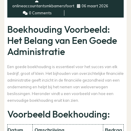
onlineaccountantsmkbamersfoort
06 maart 2026
0 Comments
Boekhouding Voorbeeld:
Het Belang van Een Goede
Administratie
Een goede boekhouding is essentieel voor het succes van elk
bedrijf, groot of klein. Het bijhouden van overzichtelijke financiële
administratie geeft inzicht in de financiële gezondheid van een
onderneming en helpt bij het nemen van weloverwogen
beslissingen. Hieronder vindt u een voorbeeld van hoe een
eenvoudige boekhouding eruit kan zien.
Voorbeeld Boekhouding:
Datum
Omschrijving
Bedrag