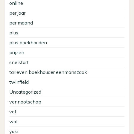
online
per jaar
per maand
plus
plus boekhouden
prijzen
snelstart
tarieven boekhouder eenmanszaak
twinfield
Uncategorized
vennootschap
vof
wat
yuki