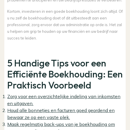
Kortom, investeren in een goede boekhouding loont zich altijd. Of
u nu zelf de boekhouding doet of dit uitbesteedt aan een
professional, zorg ervoor dat uw administratie op orde is. Het zal
u helpen om grip te houden op uw financiën en uw bedrijf naar
succes te leiden.
5 Handige Tips voor een
Efficiënte Boekhouding: Een
Praktisch Voorbeeld
Zorg voor een overzichtelijke indeling van inkomsten
en uitgaven.
Houd alle bonnetjes en facturen goed geordend en
bewaar ze op een vaste plek.
Maak regelmatig back-ups van je boekhouding om