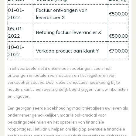
01-01-
Factuur ontvangen van
€500,00
2022
leverancier X
05-01-
-
Betaling factuur leverancier X
2022
€500,00
10-01-
Verkoop product aan klant Y
€700,00
2022
In dit voorbeeld ziet u enkele basisboekingen, zoals het
ontvangen en betalen van facturen en het registreren van
verkooptransacties. Door deze transacties nauwkeurig bij te
houden, kunt u een overzichtelijk beeld krijgen van uw inkomsten
en uitgaven.
Een georganiseerde boekhouding maakt niet alleen uw leven als
ondernemer gemakkelijker, maar is ook cruciaal voor
belastingdoeleinden en het opstellen van financiële
rapportages. Het kan u helpen om tijdig op eventuele financiële
problemen te anticiperen en uw bedrijfsprestaties te verbeteren.