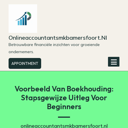
Skip
to
content
Onlineaccountantsmkbamersfoort.nl
Betrouwbare financiële inzichten voor groeiende
ondernemers.
APPOINTMENT
Voorbeeld Van Boekhouding:
Stapsgewijze Uitleg Voor
Beginners
onlineaccountantsmkbamersfoort.nl