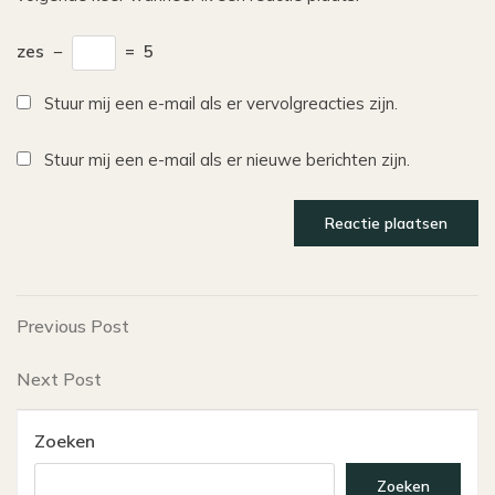
zes
−
=
5
Stuur mij een e-mail als er vervolgreacties zijn.
Stuur mij een e-mail als er nieuwe berichten zijn.
Bericht
Previous
Previous Post
Post
navigatie
Next
Next Post
Post
Zoeken
Zoeken