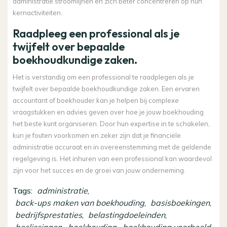
administratie stroomlijnen en zich beter concentreren op hun
kernactiviteiten.
Raadpleeg een professional als je
twijfelt over bepaalde
boekhoudkundige zaken.
Het is verstandig om een professional te raadplegen als je
twijfelt over bepaalde boekhoudkundige zaken. Een ervaren
accountant of boekhouder kan je helpen bij complexe
vraagstukken en advies geven over hoe je jouw boekhouding
het beste kunt organiseren. Door hun expertise in te schakelen,
kun je fouten voorkomen en zeker zijn dat je financiële
administratie accuraat en in overeenstemming met de geldende
regelgeving is. Het inhuren van een professional kan waardevol
zijn voor het succes en de groei van jouw onderneming.
Tags:
administratie
,
back-ups maken van boekhouding
,
basisboekingen
,
bedrijfsprestaties
,
belastingdoeleinden
,
beslissingen
,
boekhouding
,
boekhouding voorbeeld
,