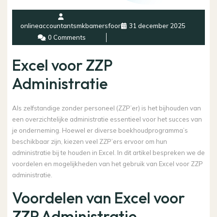
onlineaccountantsmkbamersfoort
31 december 2025
0 Comments
Excel voor ZZP
Administratie
Als zelfstandige zonder personeel (ZZP’er) is het bijhouden van
een overzichtelijke administratie essentieel voor het succes van
je onderneming. Hoewel er diverse boekhoudprogramma’s
beschikbaar zijn, kiezen veel ZZP’ers ervoor om hun
administratie bij te houden in Excel. In dit artikel bespreken we de
voordelen en mogelijkheden van het gebruik van Excel voor ZZP
administratie.
Voordelen van Excel voor
ZZP Administratie