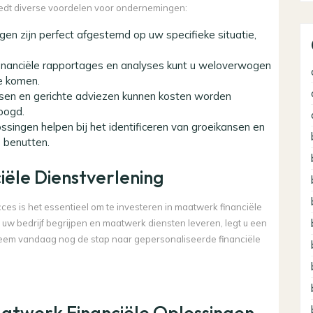
iedt diverse voordelen voor ondernemingen:
n zijn perfect afgestemd op uw specifieke situatie,
 financiële rapportages en analyses kunt u weloverwogen
e komen.
ssen en gerichte adviezen kunnen kosten worden
oogd.
singen helpen bij het identificeren van groeikansen en
 benutten.
iële Dienstverlening
s is het essentieel om te investeren in maatwerk financiële
uw bedrijf begrijpen en maatwerk diensten leveren, legt u een
 Neem vandaag nog de stap naar gepersonaliseerde financiële
Maatwerk Financiële Oplossingen