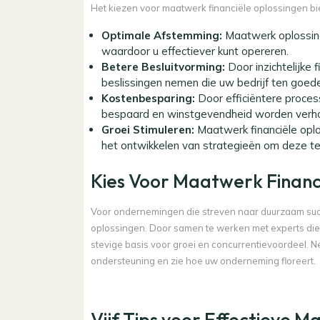
Het kiezen voor maatwerk financiële oplossingen b
Optimale Afstemming:
Maatwerk oplossinge
waardoor u effectiever kunt opereren.
Betere Besluitvorming:
Door inzichtelijke
beslissingen nemen die uw bedrijf ten goed
Kostenbesparing:
Door efficiëntere proce
bespaard en winstgevendheid worden verh
Groei Stimuleren:
Maatwerk financiële oplos
het ontwikkelen van strategieën om deze te
Kies Voor Maatwerk Financ
Voor ondernemingen die streven naar duurzaam succe
oplossingen. Door samen te werken met experts die 
stevige basis voor groei en concurrentievoordeel.
ondersteuning en zie hoe uw onderneming floreert.
Vijf Tips voor Effectieve 