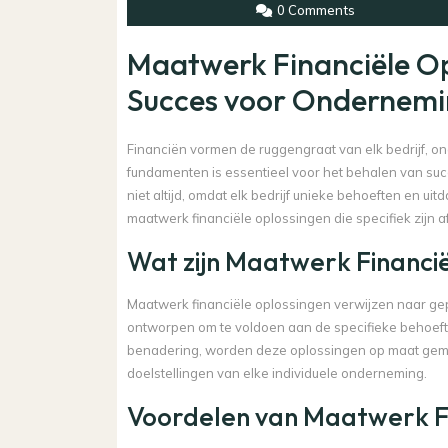
0 Comments
Maatwerk Financiële Opl
Succes voor Ondernem
Financiën vormen de ruggengraat van elk bedrijf, on
fundamenten is essentieel voor het behalen van suc
niet altijd, omdat elk bedrijf unieke behoeften en ui
maatwerk financiële oplossingen die specifiek zijn
Wat zijn Maatwerk Financi
Maatwerk financiële oplossingen verwijzen naar gep
ontworpen om te voldoen aan de specifieke behoeften
benadering, worden deze oplossingen op maat gem
doelstellingen van elke individuele onderneming.
Voordelen van Maatwerk Fi