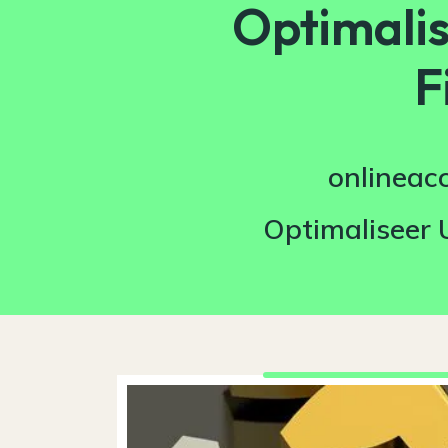
Optimali
F
onlineac
Optimaliseer 