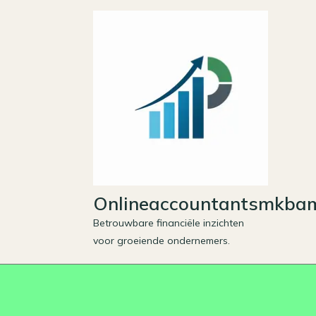
Skip
to
content
Onlineaccountantsmkbam
Betrouwbare financiële inzichten
voor groeiende ondernemers.