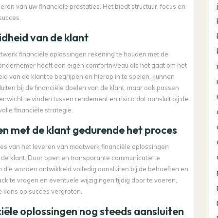
ren van uw financiële prestaties. Het biedt structuur, focus en
 succes.
idheid van de klant
atwerk financiële oplossingen rekening te houden met de
 ondernemer heeft een eigen comfortniveau als het gaat om het
eid van de klant te begrijpen en hierop in te spelen, kunnen
uiten bij de financiële doelen van de klant, maar ook passen
enwicht te vinden tussen rendement en risico dat aansluit bij de
le financiële strategie.
n met de klant gedurende het proces
ces van het leveren van maatwerk financiële oplossingen
de klant. Door open en transparante communicatie te
 die worden ontwikkeld volledig aansluiten bij de behoeften en
k te vragen en eventuele wijzigingen tijdig door te voeren,
 kans op succes vergroten.
iële oplossingen nog steeds aansluiten