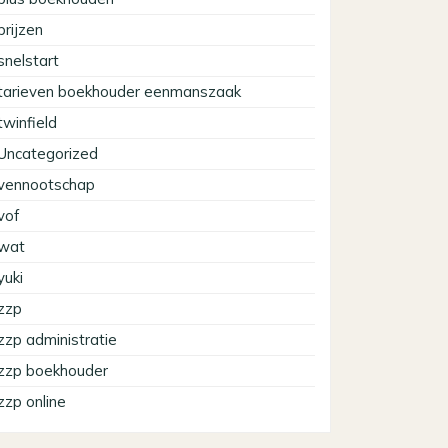
prijzen
snelstart
tarieven boekhouder eenmanszaak
twinfield
Uncategorized
vennootschap
vof
wat
yuki
zzp
zzp administratie
zzp boekhouder
zzp online