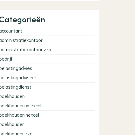
Categorieën
accountant
administratiekantoor
administratiekantoor zzp
bedrijf
belastingadvies
belastingadviseur
belastingdienst
boekhouden
boekhouden in excel
boekhoudeninexcel
boekhouder
boekhouder zzp