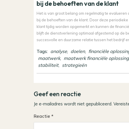
bij de behoeften van de klant
Het is van groot belang om regelmatig te evalueren
bij de behoeften van de klant. Door deze periodieke
klant tijdig worden opgemerkt en kunnen de financi
blijft de dienstverlening optimaal afgestemd op de 
succesvolle en duurzame relatie tussen het bedrijf en
Tags:
analyse
,
doelen
,
financiële oplossi
maatwerk
,
maatwerk financiële oplossin
stabiliteit
,
strategieën
Geef een reactie
Je e-mailadres wordt niet gepubliceerd.
Vereist
Reactie
*