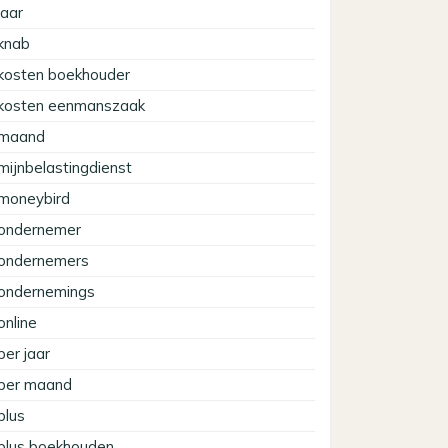
jaar
knab
kosten boekhouder
kosten eenmanszaak
maand
mijnbelastingdienst
moneybird
ondernemer
ondernemers
ondernemings
online
per jaar
per maand
plus
plus boekhouden