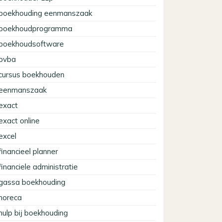
boekhouding eenmanszaak
boekhoudprogramma
boekhoudsoftware
bvba
cursus boekhouden
eenmanszaak
exact
exact online
excel
financieel planner
financiele administratie
gassa boekhouding
horeca
hulp bij boekhouding