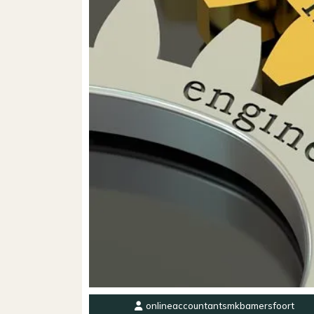
onlineaccountantsmkbamersfoort