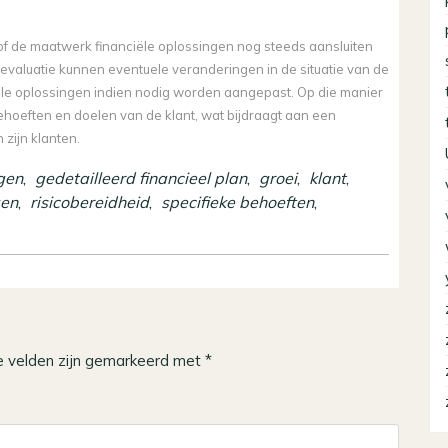
 of de maatwerk financiële oplossingen nog steeds aansluiten
 evaluatie kunnen eventuele veranderingen in de situatie van de
ële oplossingen indien nodig worden aangepast. Op die manier
behoeften en doelen van de klant, wat bijdraagt aan een
 zijn klanten.
ngen
,
gedetailleerd financieel plan
,
groei
,
klant
,
gen
,
risicobereidheid
,
specifieke behoeften
,
e velden zijn gemarkeerd met
*