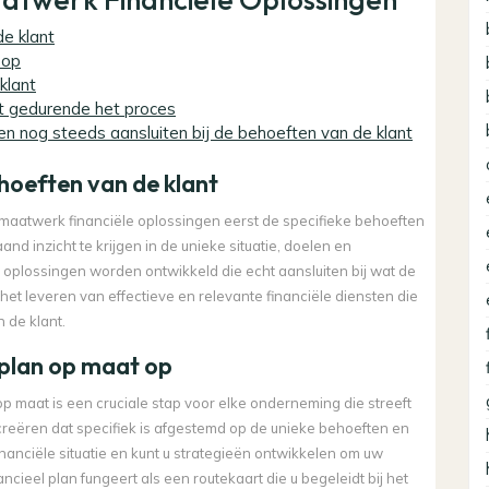
de klant
 op
klant
t gedurende het proces
gen nog steeds aansluiten bij de behoeften van de klant
hoeften van de klant
 maatwerk financiële oplossingen eerst de specifieke behoeften
nd inzicht te krijgen in de unieke situatie, doelen en
oplossingen worden ontwikkeld die echt aansluiten bij wat de
het leveren van effectieve en relevante financiële diensten die
 de klant.
l plan op maat op
op maat is een cruciale stap voor elke onderneming die streeft
e creëren dat specifiek is afgestemd op de unieke behoeften en
w financiële situatie en kunt u strategieën ontwikkelen om uw
cieel plan fungeert als een routekaart die u begeleidt bij het