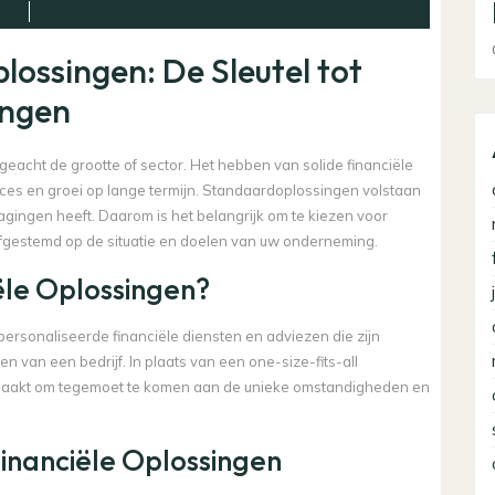
ossingen: De Sleutel tot
ingen
geacht de grootte of sector. Het hebben van solide financiële
ces en groei op lange termijn. Standaardoplossingen volstaan
tdagingen heeft. Daarom is het belangrijk om te kiezen voor
 afgestemd op de situatie en doelen van uw onderneming.
ële Oplossingen?
ersonaliseerde financiële diensten en adviezen die zijn
 van een bedrijf. In plaats van een one-size-fits-all
aakt om tegemoet te komen aan de unieke omstandigheden en
nanciële Oplossingen