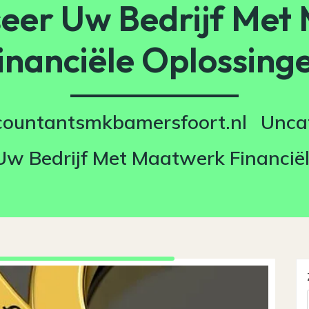
seer Uw Bedrijf Met
inanciële Oplossing
countantsmkbamersfoort.nl
Unca
Uw Bedrijf Met Maatwerk Financië