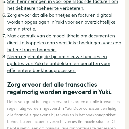
Stel herinneringen in voor openstaande facturen om
het debiteurenbeheer te verbeteren.
Zorg ervoor dat alle bonnetjes en facturen digitaal
worden opgeslagen in Yuki voor een overzichtelijke
administratie.
Maak gebruik van de mogelijkheid om documenten
direct te koppelen aan specifieke boekingen voor een
betere traceerbaarheid.
Neem regelmatig de tijd om nieuwe functies en
updates van Yuki te ontdekken en benutten voor
efficiëntere boekhoudprocessen.
Zorg ervoor dat alle transacties
regelmatig worden ingevoerd in Yuki.
Het is van groot belang om ervoor te zorgen dat alle transacties
regelmatig worden ingevoerd in Yuki. Door consistent en tijdig
alle financiële gegevens bij te werken in het boekhoudpakket,
behoudt u een actueel overzicht van uw financiële situatie. Dit
helpt u niet alleen om nauwkeurige rapportages te genereren,