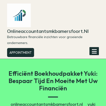
Skip
to
content
Onlineaccountantsmkbamersfoort.nl
Betrouwbare financiële inzichten voor groeiende
ondernemers.
APPOINTMENT
Efficiënt Boekhoudpakket Yuki:
Bespaar Tijd En Moeite Met Uw
Financiën
onlineaccountantsmkbamersfoort.nl
yuki