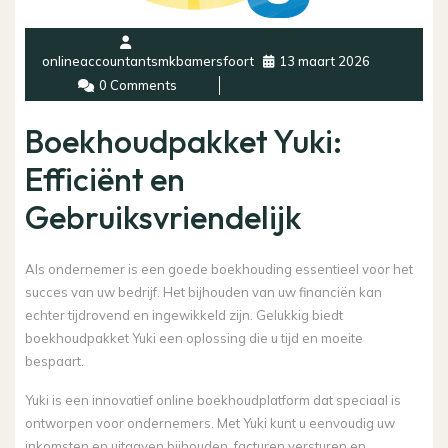
onlineaccountantsmkbamersfoort
13 maart 2026
0 Comments
Boekhoudpakket Yuki:
Efficiënt en
Gebruiksvriendelijk
Als ondernemer is een goede boekhouding essentieel voor het
succes van uw bedrijf. Het bijhouden van uw financiën kan
echter tijdrovend en ingewikkeld zijn. Gelukkig biedt
boekhoudpakket Yuki een oplossing die u tijd en moeite
bespaart.
Yuki is een innovatief online boekhoudplatform dat speciaal is
ontworpen voor ondernemers. Met Yuki kunt u eenvoudig uw
inkomsten en uitgaven bijhouden, facturen versturen en