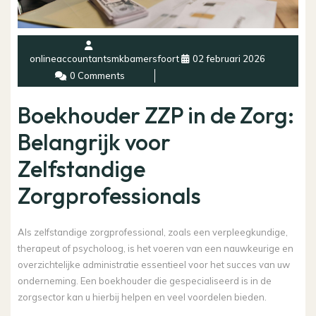
onlineaccountantsmkbamersfoort
02 februari 2026
0 Comments
Boekhouder ZZP in de Zorg:
Belangrijk voor
Zelfstandige
Zorgprofessionals
Als zelfstandige zorgprofessional, zoals een verpleegkundige,
therapeut of psycholoog, is het voeren van een nauwkeurige en
overzichtelijke administratie essentieel voor het succes van uw
onderneming. Een boekhouder die gespecialiseerd is in de
zorgsector kan u hierbij helpen en veel voordelen bieden.