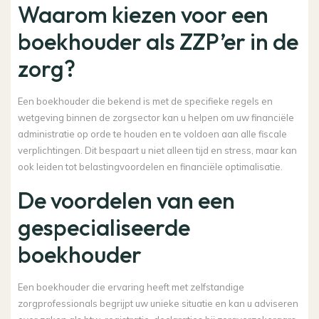
Waarom kiezen voor een
boekhouder als ZZP’er in de
zorg?
Een boekhouder die bekend is met de specifieke regels en
wetgeving binnen de zorgsector kan u helpen om uw financiële
administratie op orde te houden en te voldoen aan alle fiscale
verplichtingen. Dit bespaart u niet alleen tijd en stress, maar kan
ook leiden tot belastingvoordelen en financiële optimalisatie.
De voordelen van een
gespecialiseerde
boekhouder
Een boekhouder die ervaring heeft met zelfstandige
zorgprofessionals begrijpt uw unieke situatie en kan u adviseren