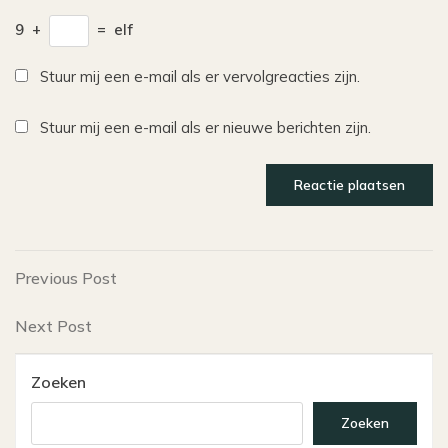
9
+
=
elf
Stuur mij een e-mail als er vervolgreacties zijn.
Stuur mij een e-mail als er nieuwe berichten zijn.
Bericht
Previous
Previous Post
Post
navigatie
Next
Next Post
Post
Zoeken
Zoeken