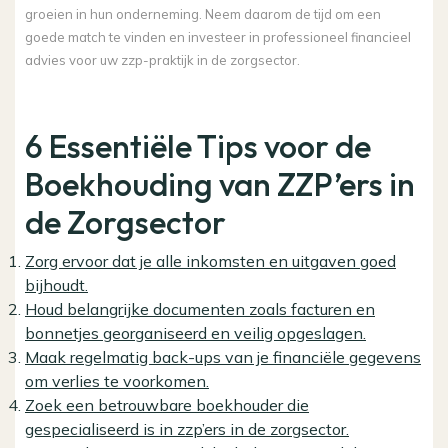
groeien in hun onderneming. Neem daarom de tijd om een
goede match te vinden en investeer in professioneel financieel
advies voor uw zzp-praktijk in de zorgsector.
6 Essentiële Tips voor de
Boekhouding van ZZP’ers in
de Zorgsector
Zorg ervoor dat je alle inkomsten en uitgaven goed
bijhoudt.
Houd belangrijke documenten zoals facturen en
bonnetjes georganiseerd en veilig opgeslagen.
Maak regelmatig back-ups van je financiële gegevens
om verlies te voorkomen.
Zoek een betrouwbare boekhouder die
gespecialiseerd is in zzp’ers in de zorgsector.