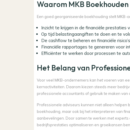
Waarom MKB Boekhouden Be
Een goed georganiseerde boekhouding stelt MKB-on
Inzicht te krijgen in de financiële prestaties 
Op tijd belastingaangiften te doen en te vol
De cashflow te beheren en financiële risico’s 
Financiële rapportages te genereren voor in
Efficiënter te werken door processen te aut
Het Belang van Professione
Voor veel MKB-ondernemers kan het voeren van een 
kernactiviteiten. Daarom kiezen steeds meer bedrij
professionele accountants of gebruik te maken van
Professionele adviseurs kunnen niet alleen helpen 
boekhouding, maar ook bij het interpreteren van fin
aanbevelingen. Door samen te werken met expert
bedrijfsprestaties optimaliseren en groeikansen ben