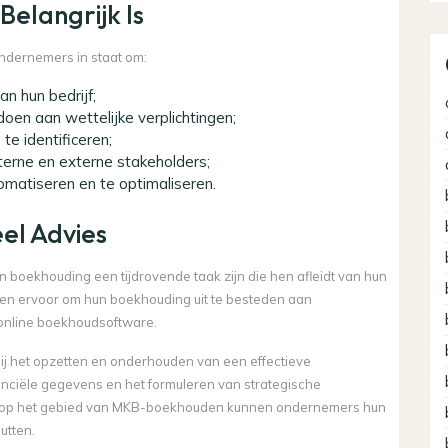
langrijk Is
dernemers in staat om:
van hun bedrijf;
doen aan wettelijke verplichtingen;
te identificeren;
terne en externe stakeholders;
omatiseren en te optimaliseren.
el Advies
boekhouding een tijdrovende taak zijn die hen afleidt van hun
ven ervoor om hun boekhouding uit te besteden aan
 online boekhoudsoftware.
bij het opzetten en onderhouden van een effectieve
anciële gegevens en het formuleren van strategische
s op het gebied van MKB-boekhouden kunnen ondernemers hun
utten.