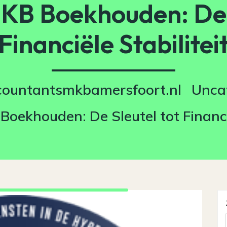
MKB Boekhouden: De 
Financiële Stabilitei
countantsmkbamersfoort.nl
Unca
 Boekhouden: De Sleutel tot Financië