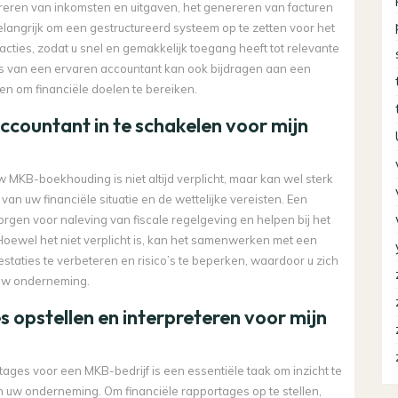
treren van inkomsten en uitgaven, het genereren van facturen
elangrijk om een gestructureerd systeem op te zetten voor het
ties, zodat u snel en gemakkelijk toegang heeft tot relevante
es van een ervaren accountant kan ook bijdragen aan een
en om financiële doelen te bereiken.
accountant in te schakelen voor mijn
MKB-boekhouding is niet altijd verplicht, maar kan wel sterk
an uw financiële situatie en de wettelijke vereisten. Een
rgen voor naleving van fiscale regelgeving en helpen bij het
Hoewel het niet verplicht is, kan het samenwerken met een
staties te verbeteren en risico’s te beperken, waardoor u zich
 uw onderneming.
s opstellen en interpreteren voor mijn
tages voor een MKB-bedrijf is een essentiële taak om inzicht te
an uw onderneming. Om financiële rapportages op te stellen,