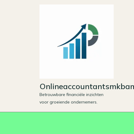
Skip
to
content
Onlineaccountantsmkbam
Betrouwbare financiële inzichten
voor groeiende ondernemers.