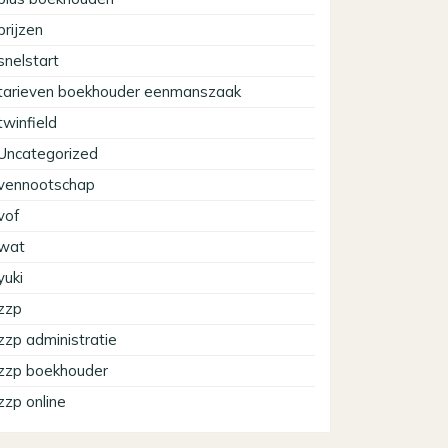
prijzen
snelstart
tarieven boekhouder eenmanszaak
twinfield
Uncategorized
vennootschap
vof
wat
yuki
zzp
zzp administratie
zzp boekhouder
zzp online