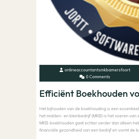
onlineaccountantsmkbamersfoort
0 Comments
Efficiënt Boekhouden v
Het bijhouden van de boekhouding is een essentiee
het midden- en kleinbedrijf (MKB) is het voeren van
MKB-boekhouden gaat echter verder dan alleen het re
financiële gezondheid van een bedrijf en vormt de b