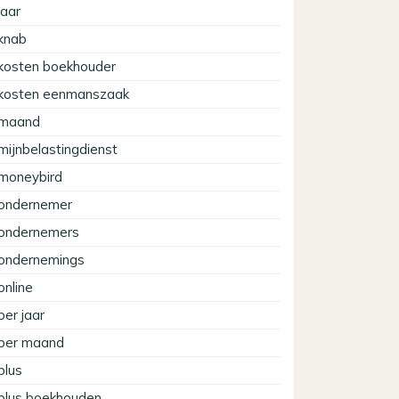
jaar
knab
kosten boekhouder
kosten eenmanszaak
maand
mijnbelastingdienst
moneybird
ondernemer
ondernemers
ondernemings
online
per jaar
per maand
plus
plus boekhouden