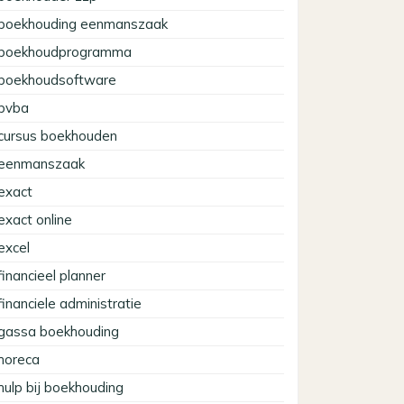
boekhouding eenmanszaak
boekhoudprogramma
boekhoudsoftware
bvba
cursus boekhouden
eenmanszaak
exact
exact online
excel
financieel planner
financiele administratie
gassa boekhouding
horeca
hulp bij boekhouding