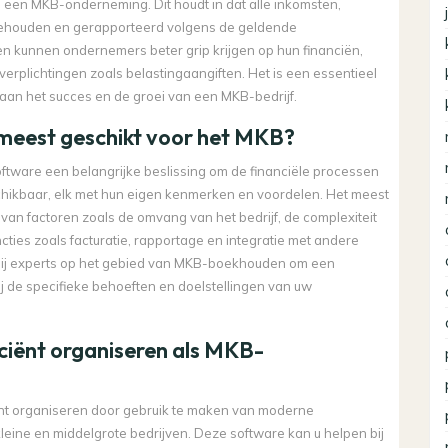
 van een MKB-onderneming. Dit houdt in dat alle inkomsten,
jgehouden en gerapporteerd volgens de geldende
kunnen ondernemers beter grip krijgen op hun financiën,
verplichtingen zoals belastingaangiften. Het is een essentieel
j aan het succes en de groei van een MKB-bedrijf.
meest geschikt voor het MKB?
oftware een belangrijke beslissing om de financiële processen
beschikbaar, elk met hun eigen kenmerken en voordelen. Het meest
an factoren zoals de omvang van het bedrijf, de complexiteit
cties zoals facturatie, rapportage en integratie met andere
 bij experts op het gebied van MKB-boekhouden om een
ij de specifieke behoeften en doelstellingen van uw
iciënt organiseren als MKB-
nt organiseren door gebruik te maken van moderne
leine en middelgrote bedrijven. Deze software kan u helpen bij