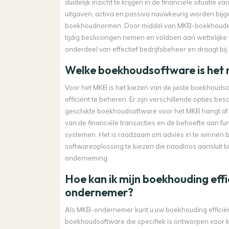
duidelijk inzicht te krijgen in de financiële situatie
uitgaven, activa en passiva nauwkeurig worden bi
boekhoudnormen. Door middel van MKB-boekhouden 
tijdig beslissingen nemen en voldoen aan wettelijke 
onderdeel van effectief bedrijfsbeheer en draagt bi
Welke boekhoudsoftware is het 
Voor het MKB is het kiezen van de juiste boekhouds
efficiënt te beheren. Er zijn verschillende opties 
geschikte boekhoudsoftware voor het MKB hangt af v
van de financiële transacties en de behoefte aan fun
systemen. Het is raadzaam om advies in te winnen
softwareoplossing te kiezen die naadloos aansluit b
onderneming.
Hoe kan ik mijn boekhouding eff
ondernemer?
Als MKB-ondernemer kunt u uw boekhouding efficië
boekhoudsoftware die specifiek is ontworpen voor k