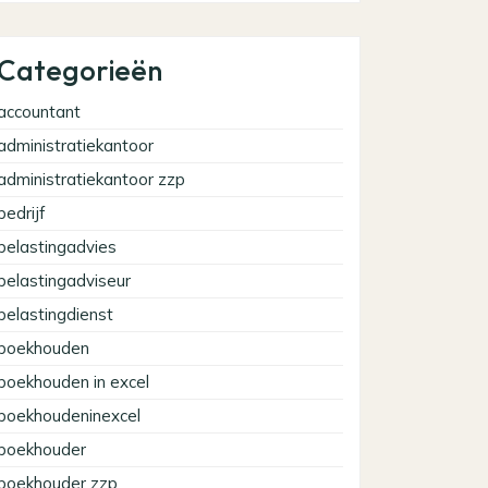
Categorieën
accountant
administratiekantoor
administratiekantoor zzp
bedrijf
belastingadvies
belastingadviseur
belastingdienst
boekhouden
boekhouden in excel
boekhoudeninexcel
boekhouder
boekhouder zzp