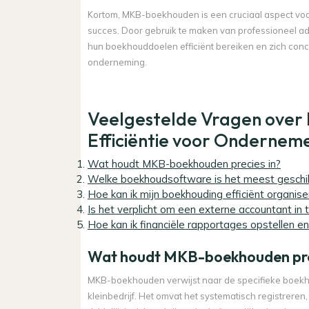
Kortom, MKB-boekhouden is een cruciaal aspect voor el
succes. Door gebruik te maken van professioneel
hun boekhouddoelen efficiënt bereiken en zich conce
onderneming.
Veelgestelde Vragen over
Efficiëntie voor Ondernem
Wat houdt MKB-boekhouden precies in?
Welke boekhoudsoftware is het meest geschi
Hoe kan ik mijn boekhouding efficiënt organi
Is het verplicht om een externe accountant i
Hoe kan ik financiële rapportages opstellen en
Wat houdt MKB-boekhouden pre
MKB-boekhouden verwijst naar de specifieke boekh
kleinbedrijf. Het omvat het systematisch registrer