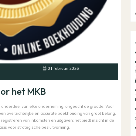
01 februari 2026
oor het MKB
l onderdeel van elke onderneming, ongeacht de grootte. Voor
 een overzichtelijke en accurate boekhouding van groot belang.
gistreren van inkomsten en uitgaven; het biedt inzicht in de
asis voor strategische besluitvorming.