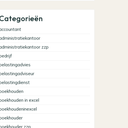
Categorieën
accountant
administratiekantoor
administratiekantoor zzp
bedrijf
belastingadvies
belastingadviseur
belastingdienst
boekhouden
boekhouden in excel
boekhoudeninexcel
boekhouder
boekhouder zzp