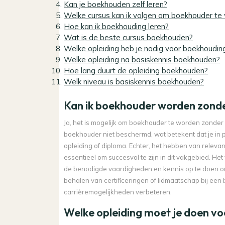
Kan je boekhouden zelf leren?
Welke cursus kan ik volgen om boekhouder te
Hoe kan ik boekhouding leren?
Wat is de beste cursus boekhouden?
Welke opleiding heb je nodig voor boekhoudin
Welke opleiding na basiskennis boekhouden?
Hoe lang duurt de opleiding boekhouden?
Welk niveau is basiskennis boekhouden?
Kan ik boekhouder worden zond
Ja, het is mogelijk om boekhouder te worden zonder 
boekhouder niet beschermd, wat betekent dat je in 
opleiding of diploma. Echter, het hebben van releva
essentieel om succesvol te zijn in dit vakgebied. Het
de benodigde vaardigheden en kennis op te doen o
behalen van certificeringen of lidmaatschap bij een
carrièremogelijkheden verbeteren.
Welke opleiding moet je doen v