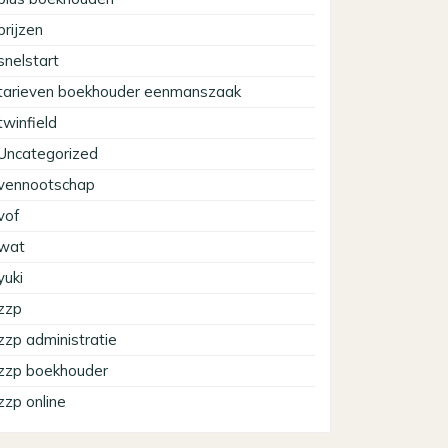
prijzen
snelstart
tarieven boekhouder eenmanszaak
twinfield
Uncategorized
vennootschap
vof
wat
yuki
zzp
zzp administratie
zzp boekhouder
zzp online