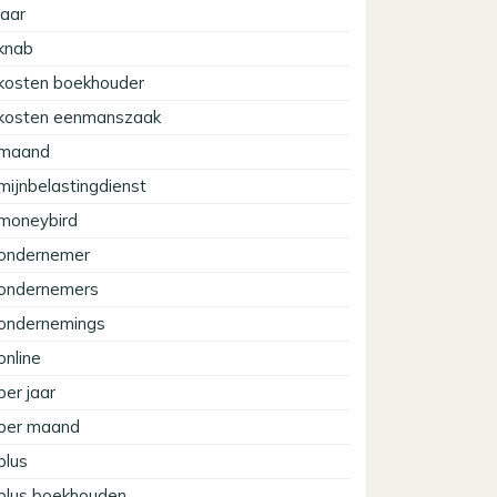
jaar
knab
kosten boekhouder
kosten eenmanszaak
maand
mijnbelastingdienst
moneybird
ondernemer
ondernemers
ondernemings
online
per jaar
per maand
plus
plus boekhouden