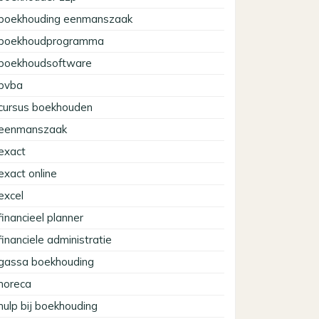
boekhouding eenmanszaak
boekhoudprogramma
boekhoudsoftware
bvba
cursus boekhouden
eenmanszaak
exact
exact online
excel
financieel planner
financiele administratie
gassa boekhouding
horeca
hulp bij boekhouding