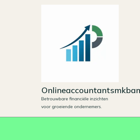
Skip
to
content
Onlineaccountantsmkbam
Betrouwbare financiële inzichten
voor groeiende ondernemers.