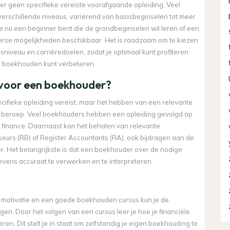
er geen specifieke vereiste voorafgaande opleiding. Veel
verschillende niveaus, variërend van basisbeginselen tot meer
nu een beginner bent die de grondbeginselen wil leren of een
diverse mogelijkheden beschikbaar. Het is raadzaam om te kiezen
isniveau en carrièredoelen, zodat je optimaal kunt profiteren
n boekhouden kunt verbeteren.
 voor een boekhouder?
ifieke opleiding vereist, maar het hebben van een relevante
dit beroep. Veel boekhouders hebben een opleiding gevolgd op
f finance. Daarnaast kan het behalen van relevante
iseurs (RB) of Register Accountants (RA), ook bijdragen aan de
. Het belangrijkste is dat een boekhouder over de nodige
vens accuraat te verwerken en te interpreteren.
ste motivatie en een goede boekhouden cursus kun je de
en. Door het volgen van een cursus leer je hoe je financiële
en. Dit stelt je in staat om zelfstandig je eigen boekhouding te