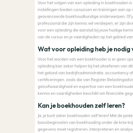
Voor het volgen van een opleiding in boekhouden is 
instellingen bieden cursussen en trainingen aan op 
geavanceerde boekhoudkundige onderwerpen. Of je 
professional die zijn kennis wil verdiepen, er zijn 
voor een opleiding die aansluit bij jouw huidige kenn
van de cursus en je vaardigheden op het gebied va
Wat voor opleiding heb je nodig
Voor het worden van een boekhouder is er geen spec
opleiding kan zeker helpen bij het uitoefenen van 
het gebied van bedrijfsadministratie, accountancy o
certificeringen, zoals die van Register Belastingadv
geloofwaardigheid en expertise van een boekhouder
kennis en vaardigheden beschikt om financiële gege
Kan je boekhouden zelf leren?
Ja, je kunt zeker boekhouden zelf leren! Met de jui
basisbeginselen van boekhouding onder de knie krijg
gegevens moet registreren, interpreteren en analyser