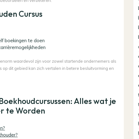
nt beoordelen en verbeteren.
uden Cursus
lf boekingen te doen
carrièremogelijkheden
 enorm waardevol zijn voor zowel startende ondernemers als
op dit gebied kan zich vertalen in betere besluitvorming en
Boekhoudcursussen: Alles wat je
r te Worden
en?
khouder?