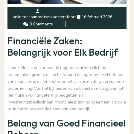
onlineaccountantsmkbamersfoort
16 februari 2026
0 Comments
Financiële Zaken:
Belangrijk voor Elk Bedrijf
Financiële zaken vormen de ruggengraat van elk bedrijf,
ongeacht de grootte of sector waarin het opereert. Het beheer
van financiën is essentieel voor het succes en de groei van een
onderneming. Van het bijhouden van inkomsten en uitgaven tot
het maken van langetermijnbudgetten en
investeringsbeslissingen, financiële planning speelt een cruciale
rol in het sturen van de koers van een bedrijf.
Belang van Goed Financieel