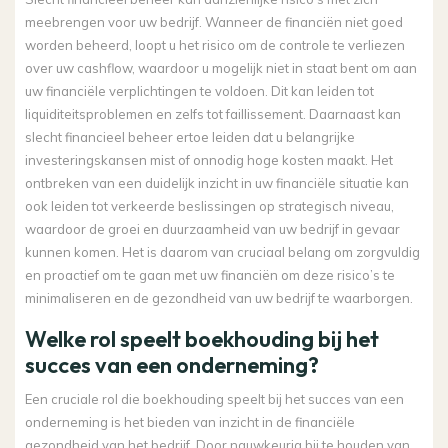
meebrengen voor uw bedrijf. Wanneer de financiën niet goed
worden beheerd, loopt u het risico om de controle te verliezen
over uw cashflow, waardoor u mogelijk niet in staat bent om aan
uw financiële verplichtingen te voldoen. Dit kan leiden tot
liquiditeitsproblemen en zelfs tot faillissement. Daarnaast kan
slecht financieel beheer ertoe leiden dat u belangrijke
investeringskansen mist of onnodig hoge kosten maakt. Het
ontbreken van een duidelijk inzicht in uw financiële situatie kan
ook leiden tot verkeerde beslissingen op strategisch niveau,
waardoor de groei en duurzaamheid van uw bedrijf in gevaar
kunnen komen. Het is daarom van cruciaal belang om zorgvuldig
en proactief om te gaan met uw financiën om deze risico’s te
minimaliseren en de gezondheid van uw bedrijf te waarborgen.
Welke rol speelt boekhouding bij het
succes van een onderneming?
Een cruciale rol die boekhouding speelt bij het succes van een
onderneming is het bieden van inzicht in de financiële
gezondheid van het bedrijf. Door nauwkeurig bij te houden van