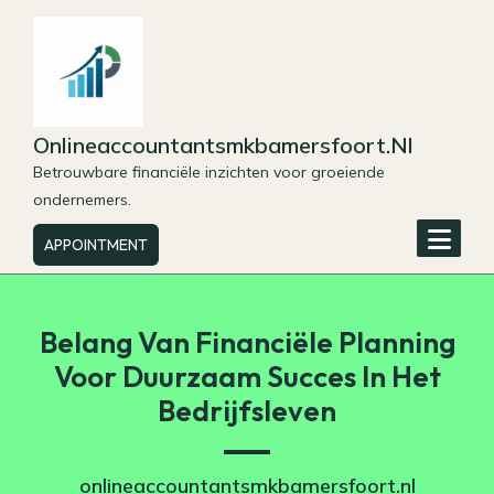
Skip
to
content
Onlineaccountantsmkbamersfoort.nl
Betrouwbare financiële inzichten voor groeiende
ondernemers.
APPOINTMENT
Belang Van Financiële Planning
Voor Duurzaam Succes In Het
Bedrijfsleven
onlineaccountantsmkbamersfoort.nl