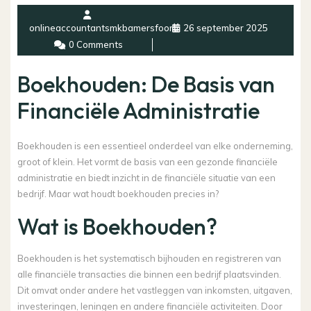
onlineaccountantsmkbamersfoort
26 september 2025
0 Comments
Boekhouden: De Basis van
Financiële Administratie
Boekhouden is een essentieel onderdeel van elke onderneming,
groot of klein. Het vormt de basis van een gezonde financiële
administratie en biedt inzicht in de financiële situatie van een
bedrijf. Maar wat houdt boekhouden precies in?
Wat is Boekhouden?
Boekhouden is het systematisch bijhouden en registreren van
alle financiële transacties die binnen een bedrijf plaatsvinden.
Dit omvat onder andere het vastleggen van inkomsten, uitgaven,
investeringen, leningen en andere financiële activiteiten. Door