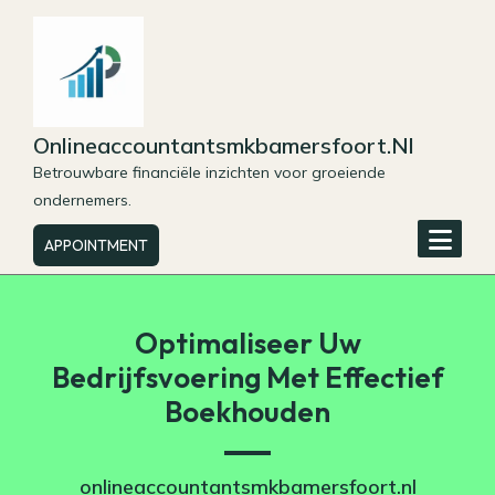
Skip
to
content
Onlineaccountantsmkbamersfoort.nl
Betrouwbare financiële inzichten voor groeiende
ondernemers.
APPOINTMENT
Optimaliseer Uw
Bedrijfsvoering Met Effectief
Boekhouden
onlineaccountantsmkbamersfoort.nl