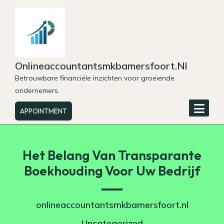
Skip
to
content
Onlineaccountantsmkbamersfoort.nl
Betrouwbare financiële inzichten voor groeiende
ondernemers.
APPOINTMENT
Het Belang Van Transparante
Boekhouding Voor Uw Bedrijf
onlineaccountantsmkbamersfoort.nl
Uncategorized