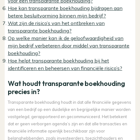
voor een transparante boekhouding?
Hoe kan transparante boekhouding bijdragen aan
betere besluitvorming binnen mijn bedrijf?
Wat zijn de risico’s van het ontbreken van
transparante boekhouding?
Op welke manier kan ik de geloofwaardigheid van
mijn bedrijf verbeteren door middel van transparante
boekhouding?
Hoe helpt transparante boekhouding bij het
identificeren en beheersen van financiële risico’s?
Wat houdt transparante boekhouding
precies in?
Transparante boekhouding houdt in dat alle financiële gegevens
van een bedrijf op een duidelijke en begrijpelijke manier worden
vastgelegd, gerapporteerd en gecommuniceerd. Het betekent
dat er geen verborgen agenda’s zijn en dat alle transacties en
financiële informatie openlijk beschikbaar zijn voor
belanghebbenden, zoals investeerders, toezichthouders en